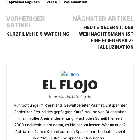
Sprache: Englisch
Video
Weihnachten
VORHERIGER
NÄCHSTER ARTIKEL
ARTIKEL
HEUTE GELERNT: DER
KURZFILM: HE’S WATCHING
WEIHNACHTSMANN IST
EINE FLIEGENPILZ-
HALLUZINATION
EL FLOJO
https://denkfabrikblog.de
Ruhrpottjunge im Rheinland. Gewaltbereiter Pazifist. Entspannter
Choleriker. Freund des gepflegten Kurzfilms und von Buchstaben
in sinnvoller Aneinanderreihung. Macht den Scheiß hier seit
2000 und denkt nicht daran, es bleiben zu lassen. Warum auch?
Ach ja, der Name. Kommt aus dem Spanischen, bedeutet soviel
wie "der Faule" und spricht sich
el flocho
.
.