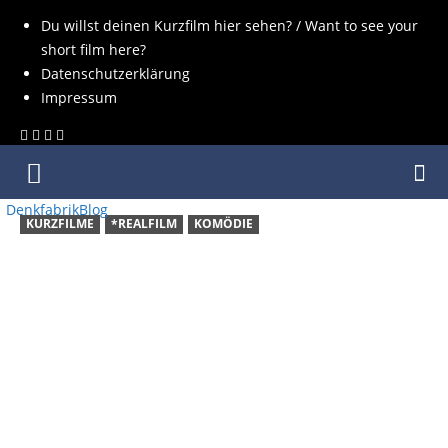
Du willst deinen Kurzfilm hier sehen? / Want to see your
short film here?
Datenschutzerklärung
Impressum
DenkfabrikBlog
KURZFILME
*REALFILM
KOMÖDIE
KURZFILM:
HOLIDAY
FEAR