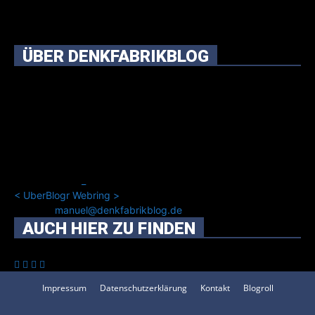
ÜBER DENKFABRIKBLOG
Ursprünglich vor über 25 Jahren mal dazu gedacht, den
ganzen im Netz gefundenen Kram, den ich meinen Freunden
immer per Mail geschickt habe, an einem Ort zu bündeln, ist
das hier mit der Zeit zu einem Blog geworden, das man auf
dem Schirm haben sollte, wenn man Kurzfilme mag und auch
drumherum nichts gegen Fotos, LinkTipps und gelegentlichen
Kokolores hat.
_
<
UberBlogr Webring
>
Kontakt:
manuel@denkfabrikblog.de
AUCH HIER ZU FINDEN
Impressum
Datenschutzerklärung
Kontakt
Blogroll