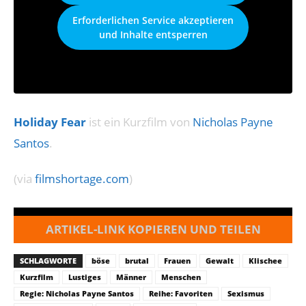
Erforderlichen Service akzeptieren
und Inhalte entsperren
Holiday Fear
ist ein Kurzfilm von
Nicholas Payne
Santos
.
(via
filmshortage.com
)
ARTIKEL-LINK KOPIEREN UND TEILEN
SCHLAGWORTE
böse
brutal
Frauen
Gewalt
Klischee
Kurzfilm
Lustiges
Männer
Menschen
Regie: Nicholas Payne Santos
Reihe: Favoriten
Sexismus