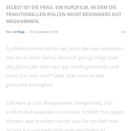
SELBST IST DIE FRAU. EIN KURZFILM, IN DEM DIE
TRADITIONELLEN ROLLEN NICHT BESONDERS GUT
WEGKOMMEN.
Von
el flojo
-
23. Dezember 2018
0
Zu Weihnachten dürfen wir auns alle was wünschen.
Das ist ne feine Sache, denn oft genug kriegt man
das ganze Jahr über rein gar nichts geschenkt und
freut sich zum Fest™ über jede noch so lieb
gemeinte Kleinigkeit.
Toll wäre ja zum Beispiel eine Gelegenheit, sich
endlich mal beweisen zu können. Endlich mal zeigen
können, was in einem steckt, was für ein Kerl man
ist und aus welchem Holz man geschnitzt ist.