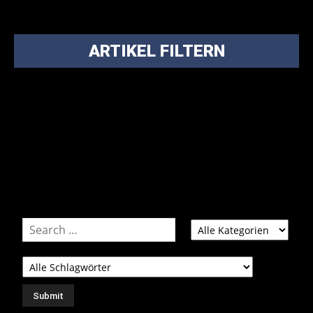
ARTIKEL FILTERN
Bei über 5200 Artikeln im Blog muss man manchmal ein
bisschen systematischer suchen.
Einfach eine Kategorie markieren, ein passendes Schlagwort
auswählen und suchen lassen.