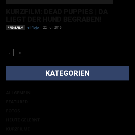
KURZFILM: DEAD PUPPIES | DA
LIEGT DER HUND BEGRABEN!
el flojo
-
22. Juli 2015
*REALFILM
KATEGORIEN
ALLGEMEIN
FEATURED
FOTOS
HEUTE GELERNT
KURZFILME