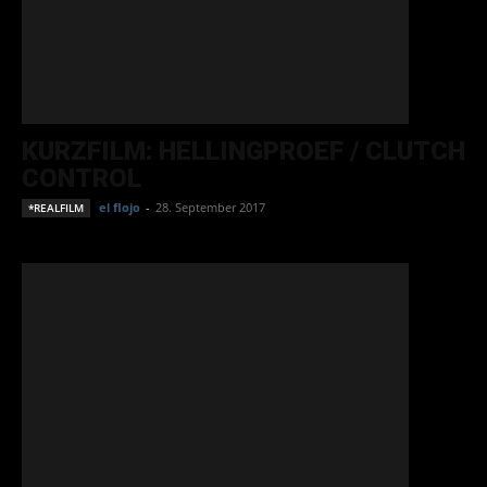
KURZFILM: HELLINGPROEF / CLUTCH
CONTROL
el flojo
-
28. September 2017
*REALFILM