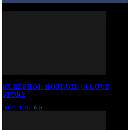
KURZFILM: HOSTAGE | A LOVE
STORY
*REALFILM
el flojo
-
6. Oktober 2016