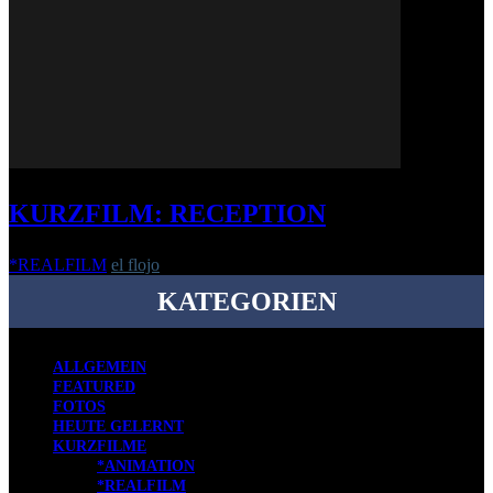
KURZFILM: RECEPTION
*REALFILM
el flojo
-
27. Juli 2018
KATEGORIEN
ALLGEMEIN
FEATURED
FOTOS
HEUTE GELERNT
KURZFILME
*ANIMATION
*REALFILM