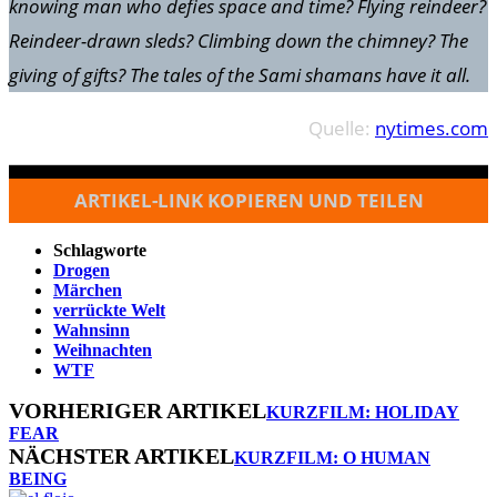
knowing man who defies space and time? Flying reindeer?
Reindeer-drawn sleds? Climbing down the chimney? The
giving of gifts? The tales of the Sami shamans have it all.
Quelle:
nytimes.com
ARTIKEL-LINK KOPIEREN UND TEILEN
Schlagworte
Drogen
Märchen
verrückte Welt
Wahnsinn
Weihnachten
WTF
VORHERIGER ARTIKEL
KURZFILM: HOLIDAY
FEAR
NÄCHSTER ARTIKEL
KURZFILM: O HUMAN
BEING