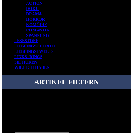
ACTION
DOKU
DRAMA
HORROR
KOMÖDIE
ROMANTIK
SPANNUNG
LESESTOFF
LIEBLINGSGETRÖTE
LIEBLINGSTWEETS
LINKS+DINGS
SIE HÖREN
WILL ICH HABEN
ARTIKEL FILTERN
Bei über 5200 Artikeln im Blog muss man manchmal ein bisschen
systematischer suchen.
Einfach eine Kategorie markieren, ein passendes Schlagwort
auswählen und suchen lassen.