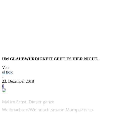
FLIEGENP
HALLUZI
UM GLAUBWÜRDIGKEIT GEHT ES HIER NICHT.
Von
el flojo
-
23. Dezember 2018
0
Mal im Ernst. Dieser ganze
Weihnachten/Weihnachtsmann-Mumpitz is so