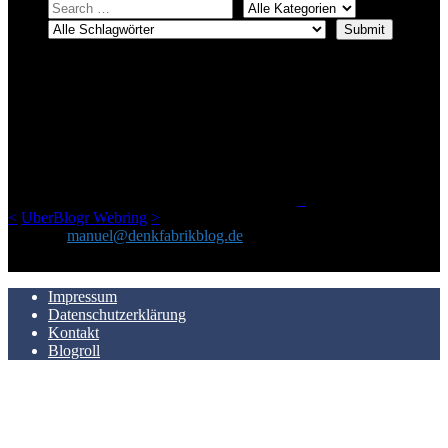
ÜBER DENKFABRIKBLOG
Ursprünglich vor über 25 Jahren mal dazu gedacht, den ganzen im
Netz gefundenen Kram, den ich meinen Freunden immer per Mail
geschickt habe, an einem Ort zu bündeln, ist das hier mit der Zeit zu
einem Blog geworden, das man auf dem Schirm haben sollte, wenn
man Kurzfilme mag und auch drumherum nichts gegen Fotos,
LinkTipps und gelegentlichen Kokolores hat.
_
<
UberBlogr Webring
>
Kontakt:
manuel@denkfabrikblog.de
AUCH HIER ZU FINDEN
Impressum
Datenschutzerklärung
Kontakt
Blogroll