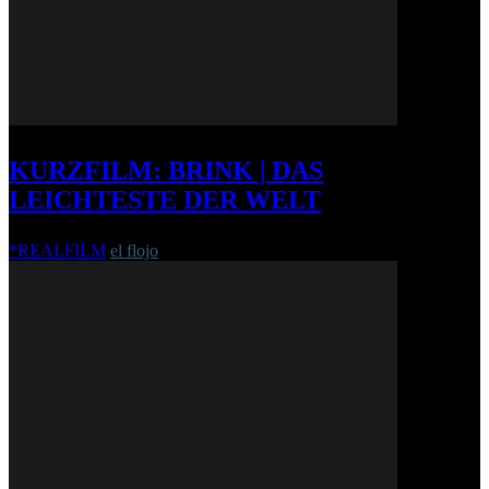
KURZFILM: BRINK | DAS
LEICHTESTE DER WELT
*REALFILM
el flojo
-
25. September 2014