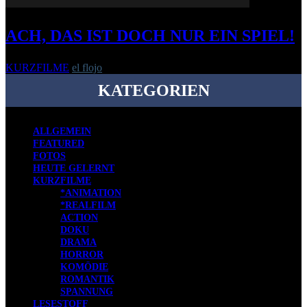
ACH, DAS IST DOCH NUR EIN SPIEL!
KURZFILME
el flojo
-
23. April 2013
KATEGORIEN
ALLGEMEIN
FEATURED
FOTOS
HEUTE GELERNT
KURZFILME
*ANIMATION
*REALFILM
ACTION
DOKU
DRAMA
HORROR
KOMÖDIE
ROMANTIK
SPANNUNG
LESESTOFF