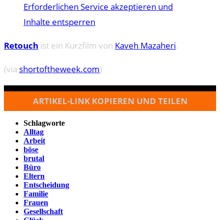
Erforderlichen Service akzeptieren und
Inhalte entsperren
Retouch
ist ein Kurzfilm von
Kaveh Mazaheri
.
(via
shortoftheweek.com
)
ARTIKEL-LINK KOPIEREN UND TEILEN
Schlagworte
Alltag
Arbeit
böse
brutal
Büro
Eltern
Entscheidung
Familie
Frauen
Gesellschaft