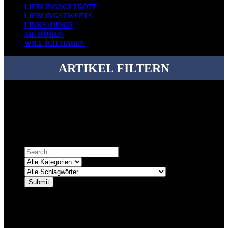
LIEBLINGSGETRÖTE
LIEBLINGSTWEETS
LINKS+DINGS
SIE HÖREN
WILL ICH HABEN
ARTIKEL FILTERN
Bei über 5200 Artikeln im Blog muss man manchmal ein bisschen
systematischer suchen.
Einfach eine Kategorie markieren, ein passendes Schlagwort
auswählen und suchen lassen.
ÜBER DENKFABRIKBLOG
Ursprünglich vor über 25 Jahren mal dazu gedacht, den ganzen im