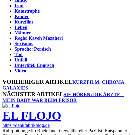
Glück
Iran
Katastrophe
Kinder
Kurzfilm
Leben
Männer
Regie: Kaveh Mazaheri
Sexismus
Sprache: Persisch
Tod
Unfall
Untertitel: Englisch
Video
VORHERIGER ARTIKEL
KURZFILM: CHROMA
GALAXIES
NÄCHSTER ARTIKEL
SIE HÖREN: DIE ÄRZTE –
MEIN BABY WAR BEIM FRISÖR
EL FLOJO
https://denkfabrikblog.de
Ruhrpottjunge im Rheinland. Gewaltbereiter Pazifist. Entspannter