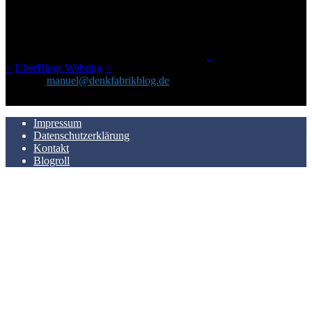
Netz gefundenen Kram, den ich meinen Freunden immer per Mail
geschickt habe, an einem Ort zu bündeln, ist das hier mit der Zeit zu
einem Blog geworden, das man auf dem Schirm haben sollte, wenn
man Kurzfilme mag und auch drumherum nichts gegen Fotos,
LinkTipps und gelegentlichen Kokolores hat.
_
<
UberBlogr Webring
>
Kontakt:
manuel@denkfabrikblog.de
AUCH HIER ZU FINDEN
Impressum
Datenschutzerklärung
Kontakt
Blogroll