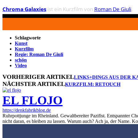
Chroma Galaxies
ist ein Kurzfilm von
Roman De Giuli
.
Schlagworte
Kunst
Kurzfilm
Regie: Roman De Giuli
schön
Video
VORHERIGER ARTIKEL
LINKS+DINGS AUS DER K
NÄCHSTER ARTIKEL
KURZFILM: RETOUCH
EL FLOJO
https://denkfabrikblog.de
Ruhrpottjunge im Rheinland. Gewaltbereiter Pazifist. Entspannter Ch
nicht daran, es bleiben zu lassen. Warum auch? Ach ja, der Name. K