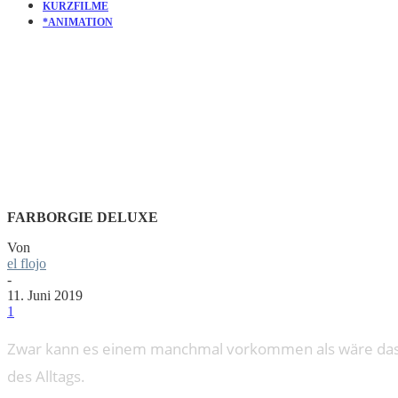
KURZFILME
*ANIMATION
KURZFILM
FARBORGIE DELUXE
Von
el flojo
-
11. Juni 2019
1
Zwar kann es einem manchmal vorkommen als wäre das Le
des Alltags.