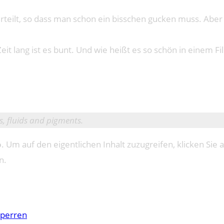
h verteilt, so dass man schon ein bisschen gucken muss. Abe
it lang ist es bunt. Und wie heißt es so schön in einem F
s, fluids and pigments.
o
. Um auf den eigentlichen Inhalt zuzugreifen, klicken Sie a
n.
sperren