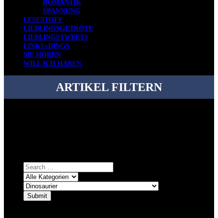
ROMANTIK
SPANNUNG
LESESTOFF
LIEBLINGSGETRÖTE
LIEBLINGSTWEETS
LINKS+DINGS
SIE HÖREN
WILL ICH HABEN
ARTIKEL FILTERN
Bei über 5200 Artikeln im Blog muss man manchmal ein bisschen
systematischer suchen.
Einfach eine Kategorie markieren, ein passendes Schlagwort
auswählen und suchen lassen.