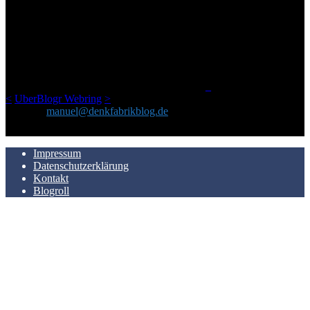
ÜBER DENKFABRIKBLOG
Ursprünglich vor über 25 Jahren mal dazu gedacht, den ganzen im
Netz gefundenen Kram, den ich meinen Freunden immer per Mail
geschickt habe, an einem Ort zu bündeln, ist das hier mit der Zeit zu
einem Blog geworden, das man auf dem Schirm haben sollte, wenn
man Kurzfilme mag und auch drumherum nichts gegen Fotos,
LinkTipps und gelegentlichen Kokolores hat.
_
<
UberBlogr Webring
>
Kontakt:
manuel@denkfabrikblog.de
AUCH HIER ZU FINDEN
Impressum
Datenschutzerklärung
Kontakt
Blogroll