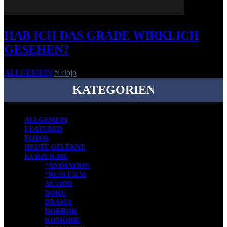
HAB ICH DAS GRADE WIRKLICH
GESEHEN?
ALLGEMEIN
el flojo
-
26. April 2010
KATEGORIEN
ALLGEMEIN
FEATURED
FOTOS
HEUTE GELERNT
KURZFILME
*ANIMATION
*REALFILM
ACTION
DOKU
DRAMA
HORROR
KOMÖDIE