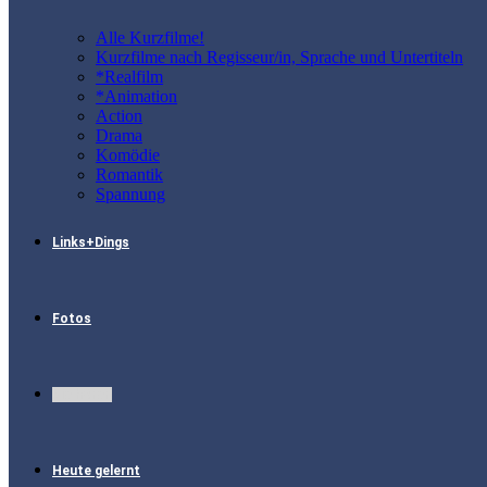
Alle Kurzfilme!
Kurzfilme nach Regisseur/in, Sprache und Untertiteln
*Realfilm
*Animation
Action
Drama
Komödie
Romantik
Spannung
Links+Dings
Fotos
Sie hören
Heute gelernt