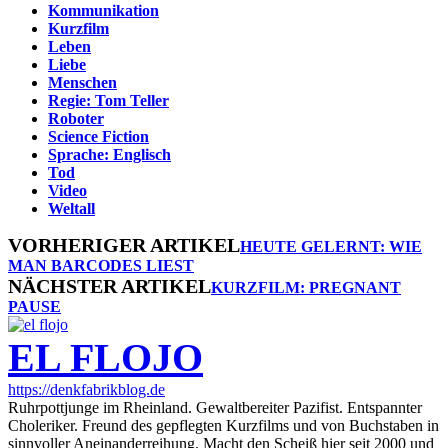
Kommunikation
Kurzfilm
Leben
Liebe
Menschen
Regie: Tom Teller
Roboter
Science Fiction
Sprache: Englisch
Tod
Video
Weltall
VORHERIGER ARTIKEL
HEUTE GELERNT: WIE
MAN BARCODES LIEST
NÄCHSTER ARTIKEL
KURZFILM: PREGNANT
PAUSE
EL FLOJO
https://denkfabrikblog.de
Ruhrpottjunge im Rheinland. Gewaltbereiter Pazifist. Entspannter
Choleriker. Freund des gepflegten Kurzfilms und von Buchstaben in
sinnvoller Aneinanderreihung. Macht den Scheiß hier seit 2000 und