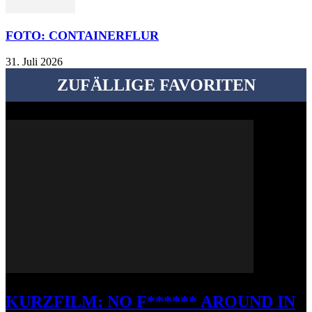
FOTO: CONTAINERFLUR
31. Juli 2026
ZUFÄLLIGE FAVORITEN
KURZFILM: NO F****** AROUND IN