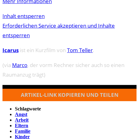
Mehr Informationen
Inhalt entsperren
Erforderlichen Service akzeptieren und Inhalte
entsperren
Icarus
ist ein Kurzfilm von
Tom Teller
.
(via
Marco
, der vorm Rechner sicher auch so einen
Raumanzug trägt)
ARTIKEL-LINK KOPIEREN UND TEILEN
Schlagworte
Angst
Arbeit
Eltern
Familie
Kinder