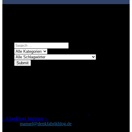
Bei über 5200 Artikeln im Blog muss man manchmal ein bisschen
systematischer suchen.
Einfach eine Kategorie markieren, ein passendes Schlagwort
auswählen und suchen lassen.
ÜBER DENKFABRIKBLOG
Ursprünglich vor über 25 Jahren mal dazu gedacht, den ganzen im
Netz gefundenen Kram, den ich meinen Freunden immer per Mail
geschickt habe, an einem Ort zu bündeln, ist das hier mit der Zeit zu
einem Blog geworden, das man auf dem Schirm haben sollte, wenn
man Kurzfilme mag und auch drumherum nichts gegen Fotos,
LinkTipps und gelegentlichen Kokolores hat.
_
<
UberBlogr Webring
>
Kontakt:
manuel@denkfabrikblog.de
AUCH HIER ZU FINDEN