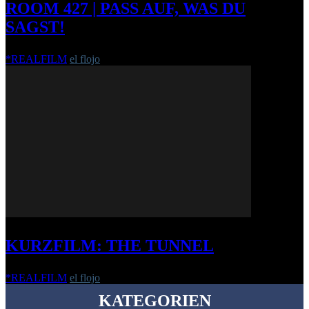
ROOM 427 | PASS AUF, WAS DU
SAGST!
*REALFILM
el flojo
-
30. Mai 2013
KURZFILM: THE TUNNEL
*REALFILM
el flojo
-
3. Februar 2023
KATEGORIEN