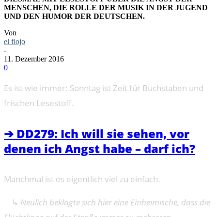
MENSCHEN, DIE ROLLE DER MUSIK IN DER JUGEND
UND DEN HUMOR DER DEUTSCHEN.
Von
el flojo
-
11. Dezember 2016
0
Es ist wie immer: Sonntag ist Zeit für Buchstaben und
frischen Lesestoff.
➔ DD279: Ich will sie sehen, vor
denen ich Angst habe – darf ich?
Manchmal ist es eigentlich viel zu einfach.
↳
Neulich beklagte sich hier eine Einheimische, dass die