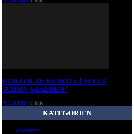
*REALFILM
el flojo
-
29. November 2022
KURZFILM: REMOTE | ALLES
SCHON GESEHEN?
*REALFILM
el flojo
-
7. März 2014
KATEGORIEN
ALLGEMEIN