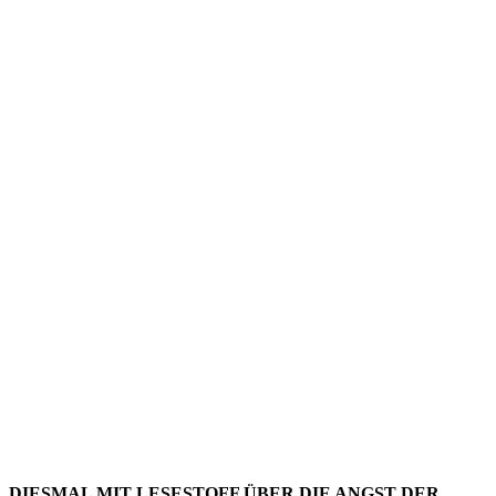
LESESTO
–
AUSGABE
124
DIESMAL MIT LESESTOFF ÜBER DIE ANGST DER