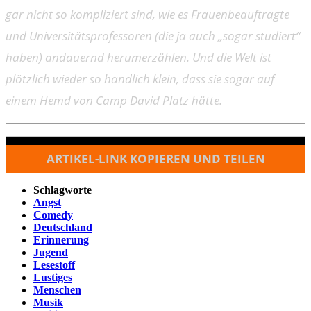
gar nicht so kompliziert sind, wie es Frauenbeauftragte
und Universitätsprofessoren (die ja auch „sogar studiert“
haben) andauernd herumerzählen. Und die Welt ist
plötzlich wieder so handlich klein, dass sie sogar auf
einem Hemd von Camp David Platz hätte.
ARTIKEL-LINK KOPIEREN UND TEILEN
Schlagworte
Angst
Comedy
Deutschland
Erinnerung
Jugend
Lesestoff
Lustiges
Menschen
Musik