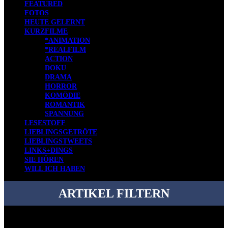
FEATURED
FOTOS
HEUTE GELERNT
KURZFILME
*ANIMATION
*REALFILM
ACTION
DOKU
DRAMA
HORROR
KOMÖDIE
ROMANTIK
SPANNUNG
LESESTOFF
LIEBLINGSGETRÖTE
LIEBLINGSTWEETS
LINKS+DINGS
SIE HÖREN
WILL ICH HABEN
ARTIKEL FILTERN
Bei über 5200 Artikeln im Blog muss man manchmal ein bisschen