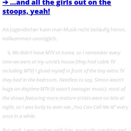
➔ …and all the girls out on the
stoops, yeah!
Als Jugendlicher kann man Musik nicht beiläufig hören.
Vollkommen unmöglich.
↳
We didn’t have MTV at home, so I remember every
time we were at my uncle’s house (they had cable TV
including MTV) I glued myself in front of the tiny extra TV
they had in the bedroom. Needless to say, Simon wasn’t
huge on daytime MTV (it wasn’t teenager music), most of
the shows featuring more mature artists were on late at
night, so I was lucky to even see „You Can Call Me Al“ every
once in a while.
But yeah. I was smitten with him, musically speaking and