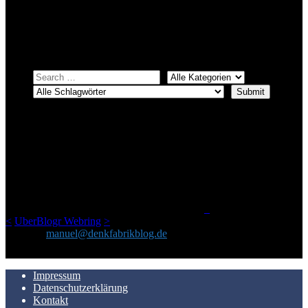
systematischer suchen.
Einfach eine Kategorie markieren, ein passendes Schlagwort
auswählen und suchen lassen.
ÜBER DENKFABRIKBLOG
Ursprünglich vor über 25 Jahren mal dazu gedacht, den ganzen im
Netz gefundenen Kram, den ich meinen Freunden immer per Mail
geschickt habe, an einem Ort zu bündeln, ist das hier mit der Zeit zu
einem Blog geworden, das man auf dem Schirm haben sollte, wenn
man Kurzfilme mag und auch drumherum nichts gegen Fotos,
LinkTipps und gelegentlichen Kokolores hat.
_
<
UberBlogr Webring
>
Kontakt:
manuel@denkfabrikblog.de
AUCH HIER ZU FINDEN
Impressum
Datenschutzerklärung
Kontakt