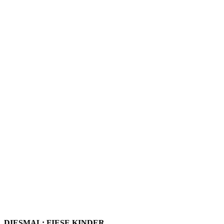
LESESTO
–
AUSGABE
10
DIESMAL: FIESE KINDER,