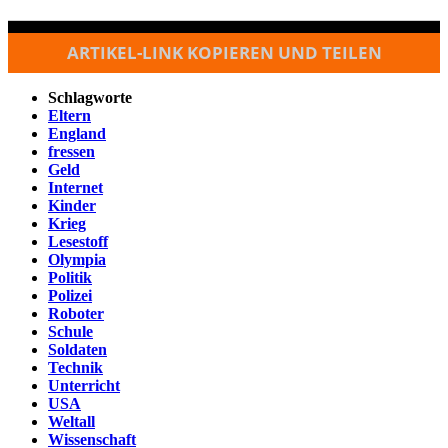
ARTIKEL-LINK KOPIEREN UND TEILEN
Schlagworte
Eltern
England
fressen
Geld
Internet
Kinder
Krieg
Lesestoff
Olympia
Politik
Polizei
Roboter
Schule
Soldaten
Technik
Unterricht
USA
Weltall
Wissenschaft