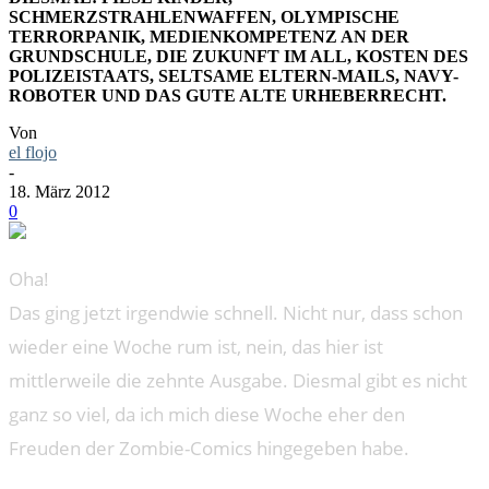
SCHMERZSTRAHLENWAFFEN, OLYMPISCHE
TERRORPANIK, MEDIENKOMPETENZ AN DER
GRUNDSCHULE, DIE ZUKUNFT IM ALL, KOSTEN DES
POLIZEISTAATS, SELTSAME ELTERN-MAILS, NAVY-
ROBOTER UND DAS GUTE ALTE URHEBERRECHT.
Von
el flojo
-
18. März 2012
0
Oha!
Das ging jetzt irgendwie schnell. Nicht nur, dass schon
wieder eine Woche rum ist, nein, das hier ist
mittlerweile die zehnte Ausgabe. Diesmal gibt es nicht
ganz so viel, da ich mich diese Woche eher den
Freuden der Zombie-Comics hingegeben habe.