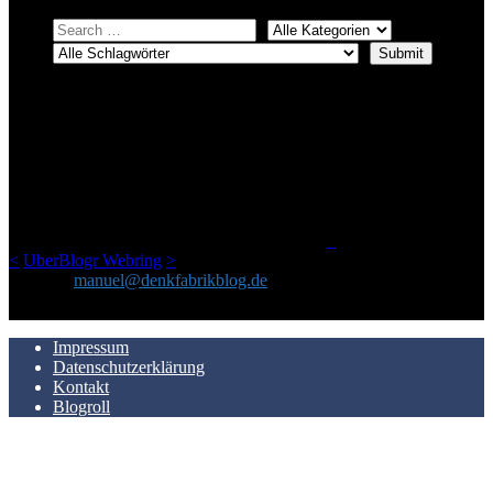
ÜBER DENKFABRIKBLOG
Ursprünglich vor über 25 Jahren mal dazu gedacht, den ganzen im
Netz gefundenen Kram, den ich meinen Freunden immer per Mail
geschickt habe, an einem Ort zu bündeln, ist das hier mit der Zeit zu
einem Blog geworden, das man auf dem Schirm haben sollte, wenn
man Kurzfilme mag und auch drumherum nichts gegen Fotos,
LinkTipps und gelegentlichen Kokolores hat.
_
<
UberBlogr Webring
>
Kontakt:
manuel@denkfabrikblog.de
AUCH HIER ZU FINDEN
Impressum
Datenschutzerklärung
Kontakt
Blogroll