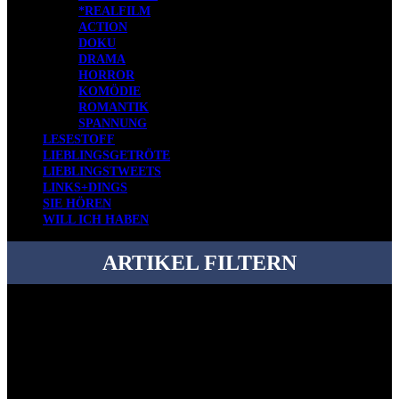
*REALFILM
ACTION
DOKU
DRAMA
HORROR
KOMÖDIE
ROMANTIK
SPANNUNG
LESESTOFF
LIEBLINGSGETRÖTE
LIEBLINGSTWEETS
LINKS+DINGS
SIE HÖREN
WILL ICH HABEN
ARTIKEL FILTERN
Bei über 5200 Artikeln im Blog muss man manchmal ein bisschen
systematischer suchen.
Einfach eine Kategorie markieren, ein passendes Schlagwort
auswählen und suchen lassen.