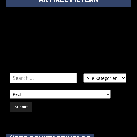
Bei über 5200 Artikeln im Blog muss man manchmal ein
bisschen systematischer suchen.
Einfach eine Kategorie markieren, ein passendes Schlagwort
auswählen und suchen lassen.