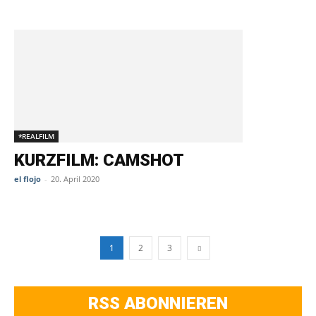
*REALFILM
KURZFILM: CAMSHOT
el flojo
-
20. April 2020
1
2
3
RSS ABONNIEREN