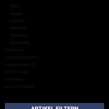
DOKU
DRAMA
HORROR
KOMÖDIE
ROMANTIK
SPANNUNG
LESESTOFF
LIEBLINGSGETRÖTE
LIEBLINGSTWEETS
LINKS+DINGS
SIE HÖREN
WILL ICH HABEN
ARTIKEL FILTERN