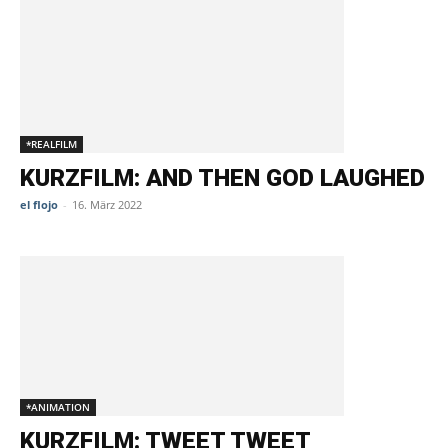
*REALFILM
KURZFILM: AND THEN GOD LAUGHED
el flojo
-
16. März 2022
*ANIMATION
KURZFILM: TWEET TWEET