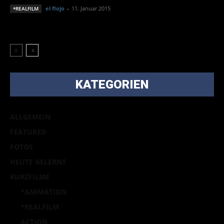
el flojo
-
11. Januar 2015
*REALFILM
KATEGORIEN
ALLGEMEIN
FEATURED
FOTOS
HEUTE GELERNT
KURZFILME
*ANIMATION
*REALFILM
ACTION