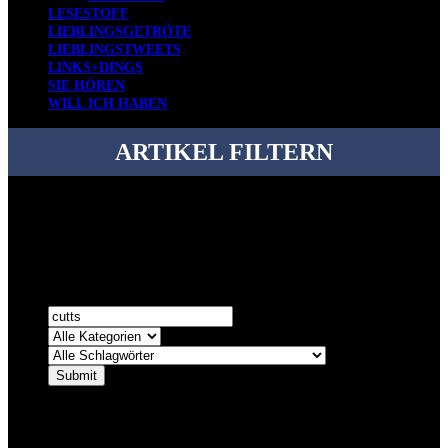
LESESTOFF
LIEBLINGSGETRÖTE
LIEBLINGSTWEETS
LINKS+DINGS
SIE HÖREN
WILL ICH HABEN
ARTIKEL FILTERN
Bei über 5200 Artikeln im Blog muss man manchmal ein bisschen
systematischer suchen.
Einfach eine Kategorie markieren, ein passendes Schlagwort
auswählen und suchen lassen.
ÜBER DENKFABRIKBLOG