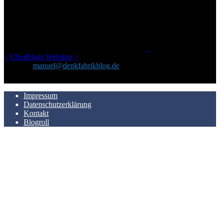
Ursprünglich vor über 25 Jahren mal dazu gedacht, den ganzen im
Netz gefundenen Kram, den ich meinen Freunden immer per Mail
geschickt habe, an einem Ort zu bündeln, ist das hier mit der Zeit zu
einem Blog geworden, das man auf dem Schirm haben sollte, wenn
man Kurzfilme mag und auch drumherum nichts gegen Fotos,
LinkTipps und gelegentlichen Kokolores hat.
_
<
UberBlogr Webring
>
Kontakt:
manuel@denkfabrikblog.de
AUCH HIER ZU FINDEN
Impressum
Datenschutzerklärung
Kontakt
Blogroll