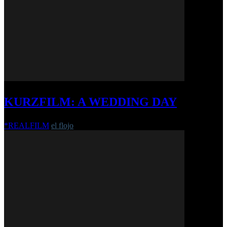
KURZFILM: A WEDDING DAY
*REALFILM
el flojo
-
29. Oktober 2024