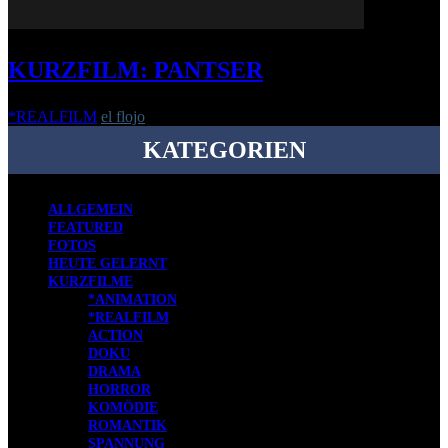
KURZFILM: PANTSER
*REALFILM
el flojo
-
10. März 2022
KATEGORIEN
ALLGEMEIN
FEATURED
FOTOS
HEUTE GELERNT
KURZFILME
*ANIMATION
*REALFILM
ACTION
DOKU
DRAMA
HORROR
KOMÖDIE
ROMANTIK
SPANNUNG