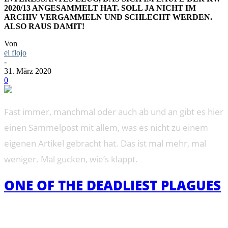
2020/13 ANGESAMMELT HAT. SOLL JA NICHT IM
ARCHIV VERGAMMELN UND SCHLECHT WERDEN.
ALSO RAUS DAMIT!
Von
el flojo
-
31. März 2020
0
Fast immer, manchmal oder auch ab und an gibt es hier
einen Sammelpost mit allem, was es nicht zu einem
eigenen Artikel gebracht hat. Das ist mal mehr, mal
weniger. Mal gucken, wie’s klappt.
ONE OF THE DEADLIEST PLAGUES