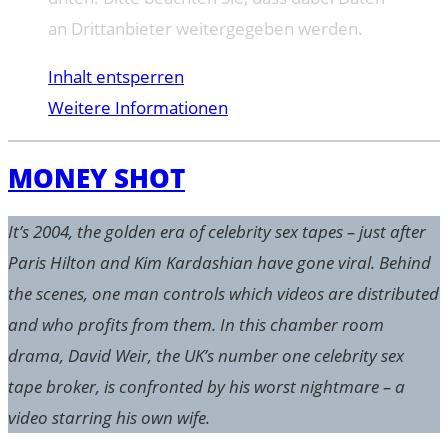
an Drittanbieter weitergegeben werden.
Inhalt entsperren
Weitere Informationen
MONEY SHOT
It’s 2004, the golden era of celebrity sex tapes – just after
Paris Hilton and Kim Kardashian have gone viral. Behind
the scenes, one man controls which videos are distributed
and who profits from them. In this chamber room
drama, David Weir, the UK’s number one celebrity sex
tape broker, is confronted by his worst nightmare – a
video starring his own wife.