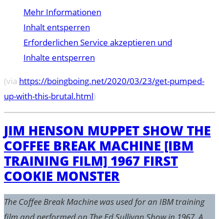
Mehr Informationen
Inhalt entsperren
Erforderlichen Service akzeptieren und
Inhalte entsperren
(via
https://boingboing.net/2020/03/23/get-pumped-
up-with-this-brutal.html
)
JIM HENSON MUPPET SHOW THE
COFFEE BREAK MACHINE [IBM
TRAINING FILM] 1967 FIRST
COOKIE MONSTER
The Coffee Break Machine was used for an IBM training
film and performed on The Ed Sullivan Show in 1967. A