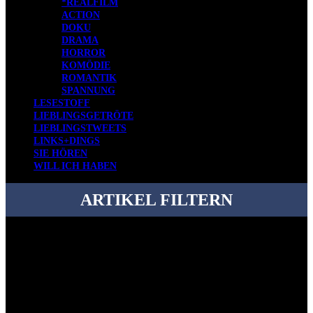
*REALFILM
ACTION
DOKU
DRAMA
HORROR
KOMÖDIE
ROMANTIK
SPANNUNG
LESESTOFF
LIEBLINGSGETRÖTE
LIEBLINGSTWEETS
LINKS+DINGS
SIE HÖREN
WILL ICH HABEN
ARTIKEL FILTERN
Bei über 5200 Artikeln im Blog muss man manchmal ein bisschen
systematischer suchen.
Einfach eine Kategorie markieren, ein passendes Schlagwort
auswählen und suchen lassen.