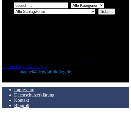
ÜBER DENKFABRIKBLOG
Ursprünglich vor über 25 Jahren mal dazu gedacht, den ganzen im
Netz gefundenen Kram, den ich meinen Freunden immer per Mail
geschickt habe, an einem Ort zu bündeln, ist das hier mit der Zeit zu
einem Blog geworden, das man auf dem Schirm haben sollte, wenn
man Kurzfilme mag und auch drumherum nichts gegen Fotos,
LinkTipps und gelegentlichen Kokolores hat.
_
<
UberBlogr Webring
>
Kontakt:
manuel@denkfabrikblog.de
AUCH HIER ZU FINDEN
Impressum
Datenschutzerklärung
Kontakt
Blogroll