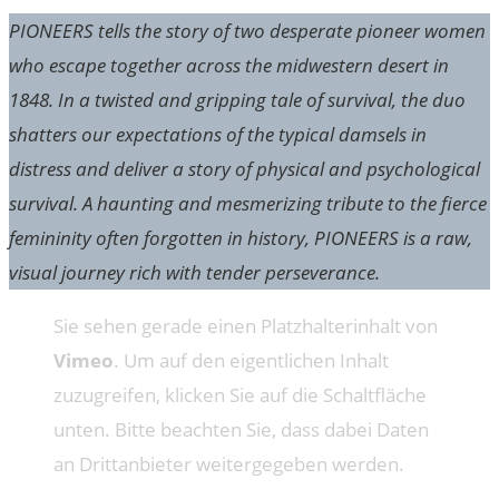
PIONEERS tells the story of two desperate pioneer women
who escape together across the midwestern desert in
1848. In a twisted and gripping tale of survival, the duo
shatters our expectations of the typical damsels in
distress and deliver a story of physical and psychological
survival. A haunting and mesmerizing tribute to the fierce
femininity often forgotten in history, PIONEERS is a raw,
visual journey rich with tender perseverance.
Sie sehen gerade einen Platzhalterinhalt von
Vimeo
. Um auf den eigentlichen Inhalt
zuzugreifen, klicken Sie auf die Schaltfläche
unten. Bitte beachten Sie, dass dabei Daten
an Drittanbieter weitergegeben werden.