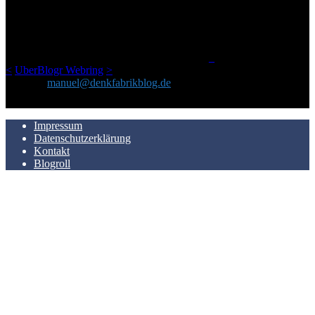
Netz gefundenen Kram, den ich meinen Freunden immer per Mail
geschickt habe, an einem Ort zu bündeln, ist das hier mit der Zeit zu
einem Blog geworden, das man auf dem Schirm haben sollte, wenn
man Kurzfilme mag und auch drumherum nichts gegen Fotos,
LinkTipps und gelegentlichen Kokolores hat.
_
<
UberBlogr Webring
>
Kontakt:
manuel@denkfabrikblog.de
AUCH HIER ZU FINDEN
Impressum
Datenschutzerklärung
Kontakt
Blogroll