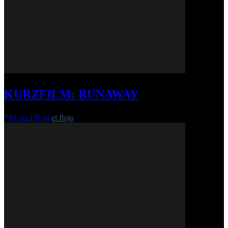
KURZFILM: RUNAWAY
*REALFILM
el flojo
-
2. August 2017