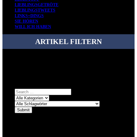
LIEBLINGSGETRÖTE
LIEBLINGSTWEETS
LINKS+DINGS
SIE HÖREN
WILL ICH HABEN
ARTIKEL FILTERN
Bei über 5200 Artikeln im Blog muss man manchmal ein bisschen
systematischer suchen.
Einfach eine Kategorie markieren, ein passendes Schlagwort
auswählen und suchen lassen.
ÜBER DENKFABRIKBLOG
Ursprünglich vor über 25 Jahren mal dazu gedacht, den ganzen im