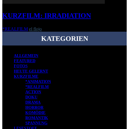
KURZFILM: IRRADIATION
*REALFILM
el flojo
-
30. August 2021
KATEGORIEN
ALLGEMEIN
FEATURED
FOTOS
HEUTE GELERNT
KURZFILME
*ANIMATION
*REALFILM
ACTION
DOKU
DRAMA
HORROR
KOMÖDIE
ROMANTIK
SPANNUNG
LESESTOFF