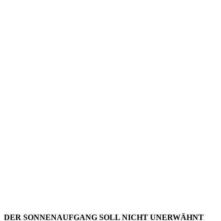
FOTO: DIE
ERLÖSERK
VOM ETEC
AUS
GESEHEN
DER SONNENAUFGANG SOLL NICHT UNERWÄHNT