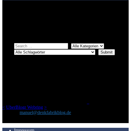
Bei über 5200 Artikeln im Blog muss man manchmal ein bisschen
systematischer suchen.
Einfach eine Kategorie markieren, ein passendes Schlagwort
auswählen und suchen lassen.
ÜBER DENKFABRIKBLOG
Ursprünglich vor über 25 Jahren mal dazu gedacht, den ganzen im
Netz gefundenen Kram, den ich meinen Freunden immer per Mail
geschickt habe, an einem Ort zu bündeln, ist das hier mit der Zeit zu
einem Blog geworden, das man auf dem Schirm haben sollte, wenn
man Kurzfilme mag und auch drumherum nichts gegen Fotos,
LinkTipps und gelegentlichen Kokolores hat.
_
<
UberBlogr Webring
>
Kontakt:
manuel@denkfabrikblog.de
AUCH HIER ZU FINDEN
Impressum