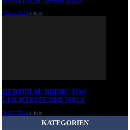
*REALFILM
el flojo
-
17. Juni 2019
KURZFILM: BRINK | DAS
LEICHTESTE DER WELT
*REALFILM
el flojo
-
25. September 2014
KATEGORIEN