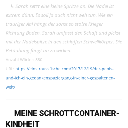
↳
Sarah setzt eine kleine Spritze an. Die Nadel ist
extrem dünn. Es soll ja auch nicht weh tun. Wie ein
trauriger Aal hängt der sonst so stolze Krieger
Richtung Boden. Sarah umfasst den Schaft und pickst
mit der Nadelspitze in den schlaffen Schwellkörper. Die
Betäubung fängt an zu wirken.
Anzahl Wörter: 880
URL:
https://einstraussfische.com/2017/12/19/der-penis-
und-ich-ein-gedankenspaziergang-in-einer-gespaltenen-
welt/
➔
MEINE SCHROTTCONTAINER­
KINDHEIT