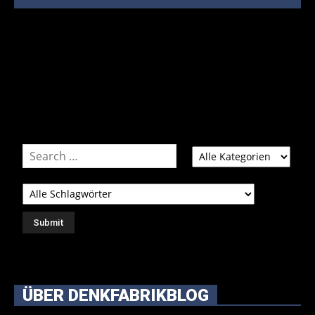
Bei über 5200 Artikeln im Blog muss man manchmal ein
bisschen systematischer suchen.
Einfach eine Kategorie markieren, ein passendes Schlagwort
auswählen und suchen lassen.
ÜBER DENKFABRIKBLOG