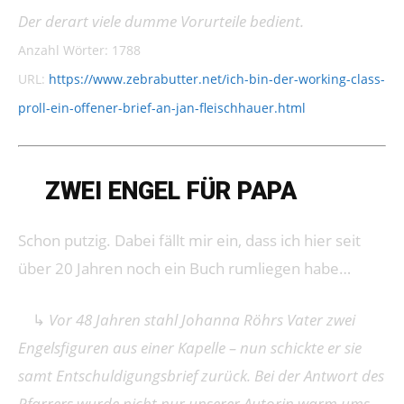
Der derart viele dumme Vorurteile bedient.
Anzahl Wörter: 1788
URL:
https://www.zebrabutter.net/ich-bin-der-working-class-
proll-ein-offener-brief-an-jan-fleischhauer.html
➔
ZWEI ENGEL FÜR PAPA
Schon putzig. Dabei fällt mir ein, dass ich hier seit
über 20 Jahren noch ein Buch rumliegen habe…
↳
Vor 48 Jahren stahl Johanna Röhrs Vater zwei
Engelsfiguren aus einer Kapelle – nun schickte er sie
samt Entschuldigungsbrief zurück. Bei der Antwort des
Pfarrers wurde nicht nur unserer Autorin warm ums