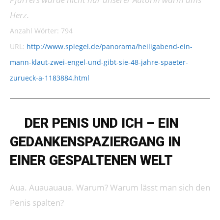
Herz.
Anzahl Wörter: 794
URL:
http://www.spiegel.de/panorama/heiligabend-ein-
mann-klaut-zwei-engel-und-gibt-sie-48-jahre-spaeter-
zurueck-a-1183884.html
➔
DER PENIS UND ICH – EIN
GEDANKENSPAZIERGANG IN
EINER GESPALTENEN WELT
Aua. Auauauaua. Warum? Warum lässt man sich den
Penis spalten?