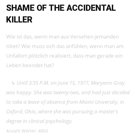
SHAME OF THE ACCIDENTAL
KILLER
Wie ist das, wenn man aus Versehen jemanden
tötet? Wie muss sich das anfühlen, wenn man am
Unfallort plötzlich realisiert, dass man gerade ein
Leben beendet hat?
↳
Until 3:35 P.M. on June 15, 1977, Maryann Gray
was happy. She was twenty-two, and had just decided
to take a leave of absence from Miami University, in
Oxford, Ohio, where she was pursuing a master’s
degree in clinical psychology.
Anzahl Wörter: 4860