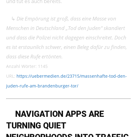
und tut es auch bereits.
↳
Die Empörung ist groß, dass eine Masse von
Menschen in Deutschland „Tod den Juden“ skandiert
und dass die Polizei nicht dagegen einschreitet. Doch
es ist erstaunlich schwer, einen Beleg dafür zu finden,
dass diese Rufe ertönten.
Anzahl Wörter: 1145
URL:
https://uebermedien.de/23715/massenhafte-tod-den-
juden-rufe-am-brandenburger-tor/
➔
NAVIGATION APPS ARE
TURNING QUIET