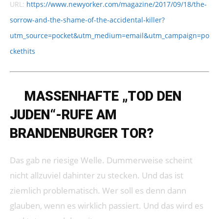
URL:
https://www.newyorker.com/magazine/2017/09/18/the-
sorrow-and-the-shame-of-the-accidental-killer?
utm_source=pocket&utm_medium=email&utm_campaign=po
ckethits
➔
MASSENHAFTE „TOD DEN
JUDEN“-RUFE AM
BRANDENBURGER TOR?
Das gab ne riesige Welle. Dummerweise scheint
nicht allzuviel dahinter zu stecken. Und das ist
ziemlich problematisch. Wer soll es denn dann
glauben, wenn es wirklich passiert. Und das wird es