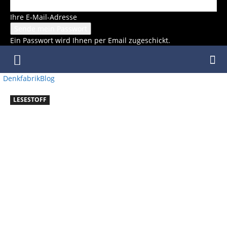
Ihre E-Mail-Adresse
Ein Passwort wird Ihnen per Email zugeschickt.
DenkfabrikBlog
LESESTOFF
LESESTO
FF –
AUSGABE