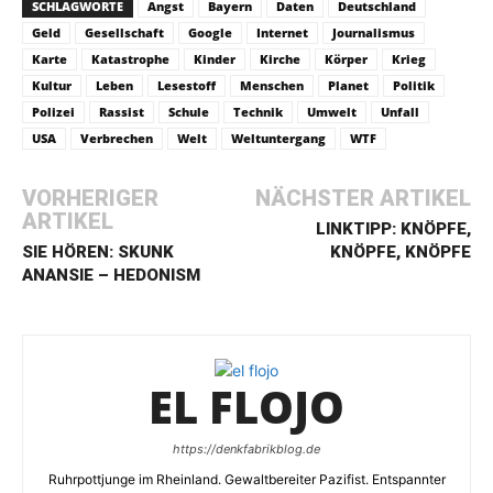
SCHLAGWORTE
Angst
Bayern
Daten
Deutschland
Geld
Gesellschaft
Google
Internet
Journalismus
Karte
Katastrophe
Kinder
Kirche
Körper
Krieg
Kultur
Leben
Lesestoff
Menschen
Planet
Politik
Polizei
Rassist
Schule
Technik
Umwelt
Unfall
USA
Verbrechen
Welt
Weltuntergang
WTF
VORHERIGER
NÄCHSTER ARTIKEL
ARTIKEL
LINKTIPP: KNÖPFE,
SIE HÖREN: SKUNK
KNÖPFE, KNÖPFE
ANANSIE – HEDONISM
EL FLOJO
https://denkfabrikblog.de
Ruhrpottjunge im Rheinland. Gewaltbereiter Pazifist. Entspannter