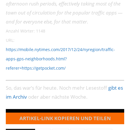
afternoon rush periods, effectively taking most of the
town out of circulation for the popular traffic apps —
and for everyone else, for that matter.
Anzahl Wörter: 1148
URL:
https://mobile.nytimes.com/2017/12/24/nyregion/traffic-
apps-gps-neighborhoods.html?
referer=https://getpocket.com/
So, das war’s für heute. Noch mehr Lesestoff
gibt es
im Archiv
oder aber nächste Woche.
ARTIKEL-LINK KOPIEREN UND TEILEN