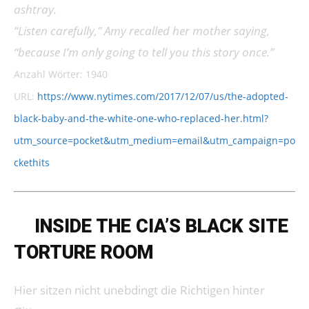
ashtray.
“Listen carefully,” Amy recalled her mother saying,
“because I’m only going to tell you this story once.”
Anzahl Wörter: 1940
URL:
https://www.nytimes.com/2017/12/07/us/the-adopted-
black-baby-and-the-white-one-who-replaced-her.html?
utm_source=pocket&utm_medium=email&utm_campaign=po
ckethits
➔
INSIDE THE CIA’S BLACK SITE
TORTURE ROOM
Hier sitzen nicht unebdingt die Richtigen hinter