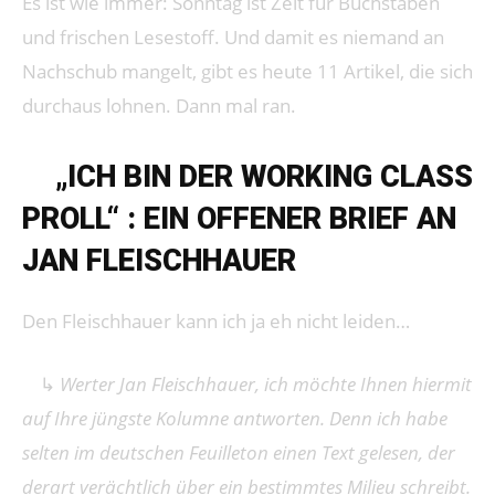
Es ist wie immer: Sonntag ist Zeit für Buchstaben
und frischen Lesestoff. Und damit es niemand an
Nachschub mangelt, gibt es heute 11 Artikel, die sich
durchaus lohnen. Dann mal ran.
➔
„ICH BIN DER WORKING CLASS
PROLL“ : EIN OFFENER BRIEF AN
JAN FLEISCHHAUER
Den Fleischhauer kann ich ja eh nicht leiden…
↳
Werter Jan Fleischhauer, ich möchte Ihnen hiermit
auf Ihre jüngste Kolumne antworten. Denn ich habe
selten im deutschen Feuilleton einen Text gelesen, der
derart verächtlich über ein bestimmtes Milieu schreibt.