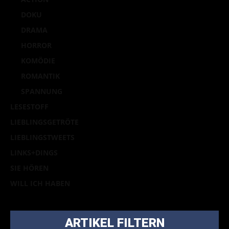
DOKU
DRAMA
HORROR
KOMÖDIE
ROMANTIK
SPANNUNG
LESESTOFF
LIEBLINGSGETRÖTE
LIEBLINGSTWEETS
LINKS+DINGS
SIE HÖREN
WILL ICH HABEN
ARTIKEL FILTERN