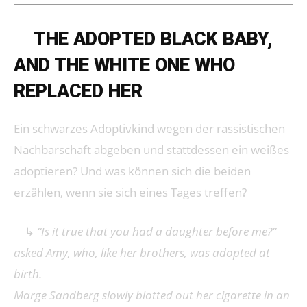
➔
THE ADOPTED BLACK BABY,
AND THE WHITE ONE WHO
REPLACED HER
Ein schwarzes Adoptivkind wegen der rassistischen
Nachbarschaft abgeben und stattdessen ein weißes
adoptieren? Und was können sich die beiden
erzählen, wenn sie sich eines Tages treffen?
↳
“Is it true that you had a daughter before me?”
asked Amy, who, like her brothers, was adopted at
birth.
Marge Sandberg slowly blotted out her cigarette in an