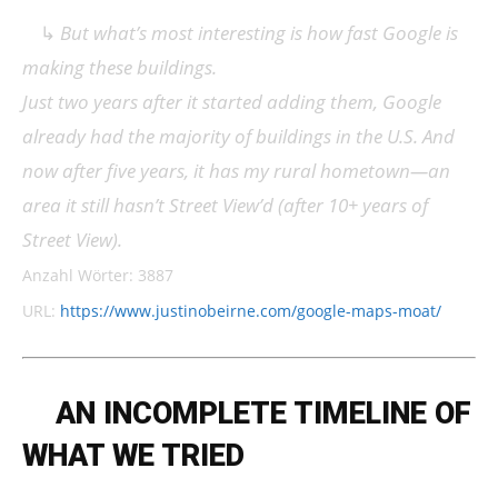
↳
But what’s most interesting is how fast Google is
making these buildings.
Just two years after it started adding them, Google
already had the majority of buildings in the U.S. And
now after five years, it has my rural hometown—an
area it still hasn’t Street View’d (after 10+ years of
Street View).
Anzahl Wörter: 3887
URL:
https://www.justinobeirne.com/google-maps-moat/
➔
AN INCOMPLETE TIMELINE OF
WHAT WE TRIED