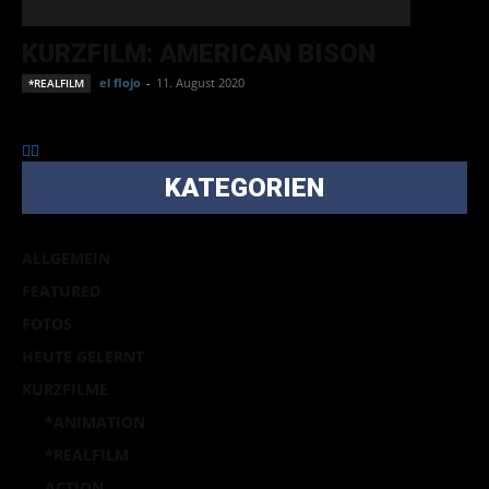
KURZFILM: AMERICAN BISON
el flojo
-
11. August 2020
*REALFILM
KATEGORIEN
ALLGEMEIN
FEATURED
FOTOS
HEUTE GELERNT
KURZFILME
*ANIMATION
*REALFILM
ACTION