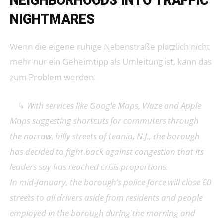
NEIGHBORHOODS INTO TRAFFIC
NIGHTMARES
Wenn die eigene ruhige Nebenstraße plötzlich nicht
mehr nur ein Geheimtipp als Umleitung ist, kann das
zum Problem werden.
↳
With services like Google Maps, Waze and Apple
Maps suggesting shortcuts for commuters through
the narrow, hilly streets of Leonia, N.J., the borough
has decided to fight back against congestion that its
leaders say has reached crisis proportions.
In mid-January, the borough’s police force will close 60
streets to all drivers aside from residents and people
employed in the borough during the morning and