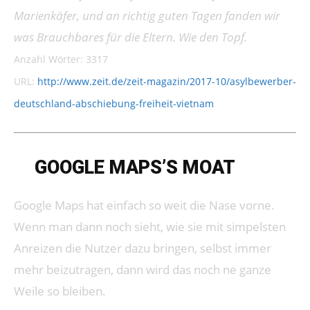
Marienkäfer, und an richtig guten Tagen fanden wir
was Brauchbares für die Eltern. Wie den Topf.
Anzahl Wörter: 3317
URL:
http://www.zeit.de/zeit-magazin/2017-10/asylbewerber-
deutschland-abschiebung-freiheit-vietnam
➔
GOOGLE MAPS’S MOAT
Google Maps hat einfach so weit die Nase vorne.
Wenn man dann noch sieht, wie sie mit simpelsten
Anreizen die Nutzer dazu bringen, selbst immer
mehr beizutragen, dann wird das noch ne ganze
Weile so bleiben.