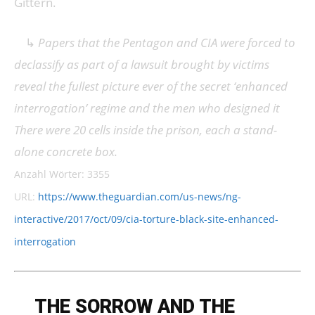
Gittern.
↳
Papers that the Pentagon and CIA were forced to
declassify as part of a lawsuit brought by victims
reveal the fullest picture ever of the secret ‘enhanced
interrogation’ regime and the men who designed it
There were 20 cells inside the prison, each a stand-
alone concrete box.
Anzahl Wörter: 3355
URL:
https://www.theguardian.com/us-news/ng-
interactive/2017/oct/09/cia-torture-black-site-enhanced-
interrogation
➔
THE SORROW AND THE