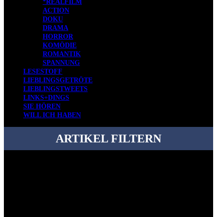
*REALFILM
ACTION
DOKU
DRAMA
HORROR
KOMÖDIE
ROMANTIK
SPANNUNG
LESESTOFF
LIEBLINGSGETRÖTE
LIEBLINGSTWEETS
LINKS+DINGS
SIE HÖREN
WILL ICH HABEN
ARTIKEL FILTERN
Bei über 5200 Artikeln im Blog muss man manchmal ein bisschen
systematischer suchen.
Einfach eine Kategorie markieren, ein passendes Schlagwort
auswählen und suchen lassen.