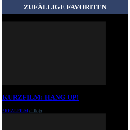
ZUFÄLLIGE FAVORITEN
KURZFILM: HANG UP!
*REALFILM
el flojo
-
20. Januar 2020