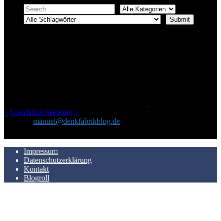
ÜBER DENKFABRIKBLOG
Ursprünglich vor über 25 Jahren mal dazu gedacht, den ganzen im
Netz gefundenen Kram, den ich meinen Freunden immer per Mail
geschickt habe, an einem Ort zu bündeln, ist das hier mit der Zeit zu
einem Blog geworden, das man auf dem Schirm haben sollte, wenn
man Kurzfilme mag und auch drumherum nichts gegen Fotos,
LinkTipps und gelegentlichen Kokolores hat.
_
<
UberBlogr Webring
>
Kontakt:
manuel@denkfabrikblog.de
AUCH HIER ZU FINDEN
Impressum
Datenschutzerklärung
Kontakt
Blogroll