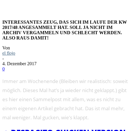
INTERESSANTES ZEUG, DAS SICH IM LAUFE DER KW
2017/48 ANGESAMMELT HAT. SOLL JA NICHT IM
ARCHIV VERGAMMELN UND SCHLECHT WERDEN.
ALSO RAUS DAMIT!
Von
el flojo
-
4. Dezember 2017
0
Immer am Wochenende (Bleiben wir realistisch: soweit
möglich. Dieses Mal hat’s ja wieder nicht geklappt.) gibt
es hier einen Sammelpost mit allem, was es nicht zu
einem eigenen Artikel gebracht hat. Das ist mal mehr,
mal weniger. Mal gucken, wie’s klappt.