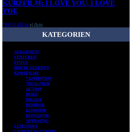
KURZFILM: I LOVE YOU, I LOVE
YOU
*REALFILM
el flojo
-
27. Juli 2020
KATEGORIEN
ALLGEMEIN
FEATURED
FOTOS
HEUTE GELERNT
KURZFILME
*ANIMATION
*REALFILM
ACTION
DOKU
DRAMA
HORROR
KOMÖDIE
ROMANTIK
SPANNUNG
LESESTOFF
LIEBLINGSGETRÖTE