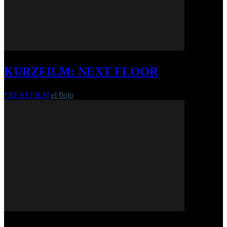
KURZFILM: NEXT FLOOR
*REALFILM
el flojo
-
14. September 2020