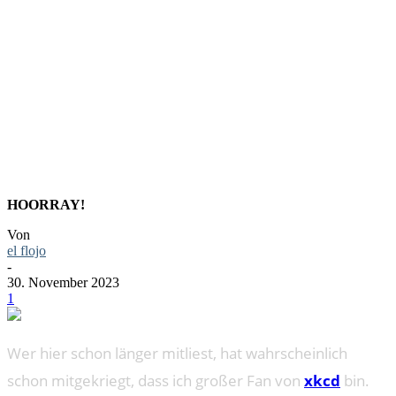
AUF
YOUTUBE
HOORRAY!
Von
el flojo
-
30. November 2023
1
Wer hier schon länger mitliest, hat wahrscheinlich
schon mitgekriegt, dass ich großer Fan von
xkcd
bin.