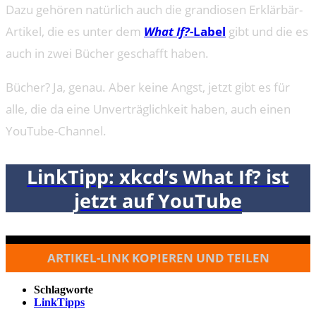
Dazu gehören natürlich auch die grandiosen Erklärbär-
Artikel, die es unter dem
What If?
-Label
gibt und die es
auch in zwei Bücher geschafft haben.
Bücher? Ja, genau. Aber keine Angst, jetzt gibt es für
alle, die da eine Unverträglichkeit haben, auch einen
YouTube-Channel.
LinkTipp: xkcd’s What If? ist
jetzt auf YouTube
ARTIKEL-LINK KOPIEREN UND TEILEN
Schlagworte
LinkTipps