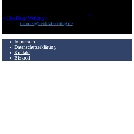
einem Blog geworden, das man auf dem Schirm haben sollte, wenn
man Kurzfilme mag und auch drumherum nichts gegen Fotos,
LinkTipps und gelegentlichen Kokolores hat.
_
<
UberBlogr Webring
>
Kontakt:
manuel@denkfabrikblog.de
AUCH HIER ZU FINDEN
Impressum
Datenschutzerklärung
Kontakt
Blogroll