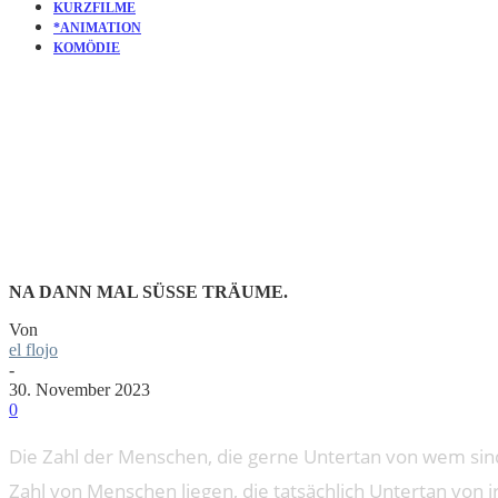
KURZFILME
*ANIMATION
KOMÖDIE
KURZFILM
NA DANN MAL SÜSSE TRÄUME.
Von
el flojo
-
30. November 2023
0
Die Zahl der Menschen, die gerne Untertan von wem sind
Zahl von Menschen liegen, die tatsächlich Untertan von