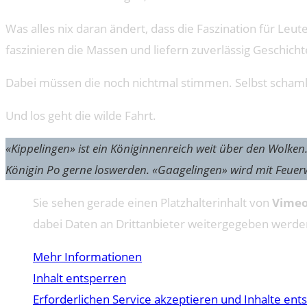
Was alles nix daran ändert, dass die Faszination für Le
faszinieren die Massen und liefern zuverlässig Geschicht
Dabei müssen die noch nichtmal stimmen. Selbst schamlos
Und los geht die wilde Fahrt.
«Kippelingen» ist ein Königinnenreich weit über den Wolken
Königin Po gerne loswerden. «Gaagelingen» wird mit Feuerwerk
Sie sehen gerade einen Platzhalterinhalt von
Vime
dabei Daten an Drittanbieter weitergegeben werde
Mehr Informationen
Inhalt entsperren
Erforderlichen Service akzeptieren und Inhalte ent