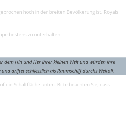
gebrochen hoch in der breiten Bevölkerung ist. Royals
ppe bestens zu unterhalten.
ter dem Hin und Her ihrer kleinen Welt und würden ihre
und driftet schliesslich als Raumschiff durchs Weltall.
uf die Schaltfläche unten. Bitte beachten Sie, dass