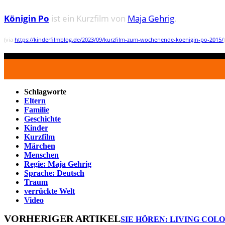
Königin Po
ist ein Kurzfilm von
Maja Gehrig
.
(via
https://kinderfilmblog.de/2023/09/kurzfilm-zum-wochenende-koenigin-po-2015/
)
Schlagworte
Eltern
Familie
Geschichte
Kinder
Kurzfilm
Märchen
Menschen
Regie: Maja Gehrig
Sprache: Deutsch
Traum
verrückte Welt
Video
VORHERIGER ARTIKEL
SIE HÖREN: LIVING COL