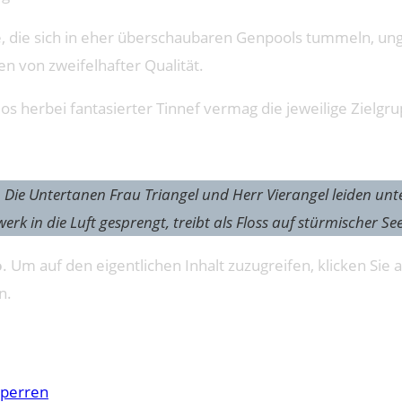
ute, die sich in eher überschaubaren Genpools tummeln, un
en von zweifelhafter Qualität.
 herbei fantasierter Tinnef vermag die jeweilige Zielgru
. Die Untertanen Frau Triangel und Herr Vierangel leiden un
 in die Luft gesprengt, treibt als Floss auf stürmischer See 
o
. Um auf den eigentlichen Inhalt zuzugreifen, klicken Sie a
n.
sperren