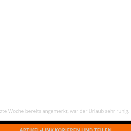
ÄNE IN BR
tzte Woche bereits angemerkt, war der Urlaub sehr ruhig.
ARTIKEL-LINK KOPIEREN UND TEILEN