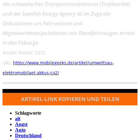
des schwedischen Transportministeriums (Trafikverket)
und der Swedish Energy Agency ist im Zuge der
Diskussionen um Fahrverbote und
Abgaswertemanipulationen von Dieselfahrzeugen erneut
in den Fokus ge
Anzahl Wörter: 2372
URL:
https://www.mobilegeeks.de/artikel/umweltsau-
elektromobilaet-akkus-co2/
ARTIKEL-LINK KOPIEREN UND TEILEN
Schlagworte
alt
Angst
Auto
Deutschland