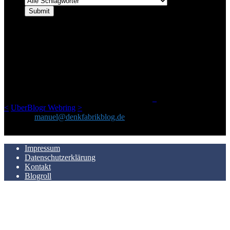
ÜBER DENKFABRIKBLOG
Ursprünglich vor über 25 Jahren mal dazu gedacht, den ganzen im
Netz gefundenen Kram, den ich meinen Freunden immer per Mail
geschickt habe, an einem Ort zu bündeln, ist das hier mit der Zeit zu
einem Blog geworden, das man auf dem Schirm haben sollte, wenn
man Kurzfilme mag und auch drumherum nichts gegen Fotos,
LinkTipps und gelegentlichen Kokolores hat.
_
<
UberBlogr Webring
>
Kontakt:
manuel@denkfabrikblog.de
AUCH HIER ZU FINDEN
Impressum
Datenschutzerklärung
Kontakt
Blogroll