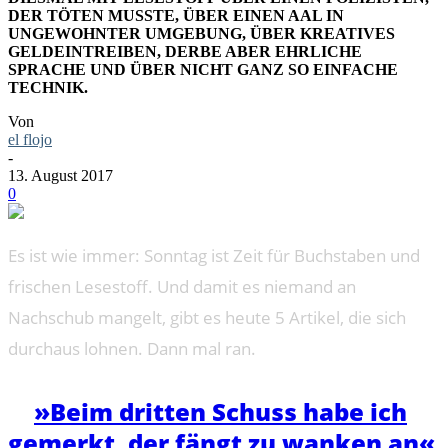
DER TÖTEN MUSSTE, ÜBER EINEN AAL IN
UNGEWOHNTER UMGEBUNG, ÜBER KREATIVES
GELDEINTREIBEN, DERBE ABER EHRLICHE
SPRACHE UND ÜBER NICHT GANZ SO EINFACHE
TECHNIK.
Von
el flojo
-
13. August 2017
0
Es ist wie immer: Sonntag ist Zeit für Buchstaben und
frischen Lesestoff. Und damit es niemand an
Nachschub mangelt, gibt es heute 5 Artikel, die sich
durchaus lohnen. Dann mal ran.
➔
»Beim dritten Schuss habe ich
gemerkt, der fängt zu wanken an«