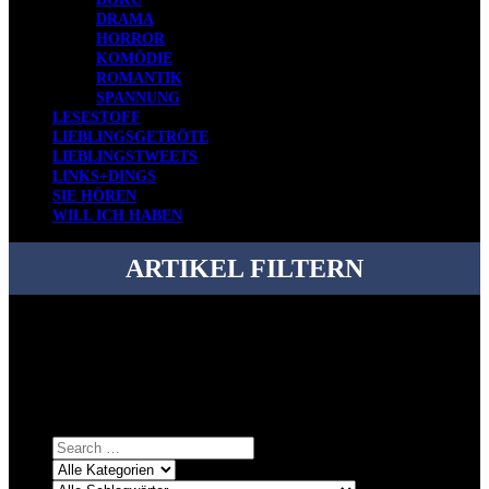
DRAMA
HORROR
KOMÖDIE
ROMANTIK
SPANNUNG
LESESTOFF
LIEBLINGSGETRÖTE
LIEBLINGSTWEETS
LINKS+DINGS
SIE HÖREN
WILL ICH HABEN
ARTIKEL FILTERN
Bei über 5200 Artikeln im Blog muss man manchmal ein bisschen
systematischer suchen.
Einfach eine Kategorie markieren, ein passendes Schlagwort
auswählen und suchen lassen.