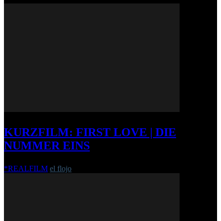
KURZFILM: FIRST LOVE | DIE
NUMMER EINS
*REALFILM
el flojo
-
26. Juli 2012