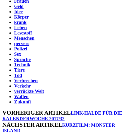
Frauen
Geld
Idee
Körper
krank
Leben
Lesestoff
Menschen
pervers
Polizei
Sex
Sprache
Technik
Tiere
Tod
Verbrechen
Verkehr
verrückte Welt
Waffen
Zukunft
VORHERIGER ARTIKEL
LINK-HALDE FÜR DIE
KALENDERWOCHE 2017/32
NÄCHSTER ARTIKEL
KURZFILM: MONSTER
ISLAND