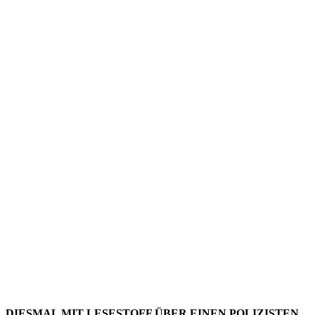
LESESTO
–
AUSGABE
142
DIESMAL MIT LESESTOFF ÜBER EINEN POLIZISTEN,