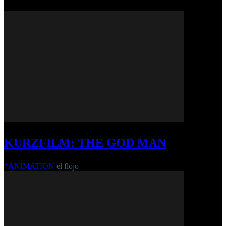
KURZFILM: THE GOD MAN
*ANIMATION
el flojo
-
2. April 2026