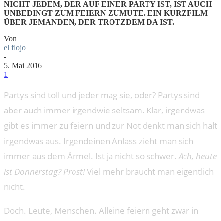
NICHT JEDEM, DER AUF EINER PARTY IST, IST AUCH
UNBEDINGT ZUM FEIERN ZUMUTE. EIN KURZFILM
ÜBER JEMANDEN, DER TROTZDEM DA IST.
Von
el flojo
-
5. Mai 2016
1
Partys sind toll und jeder mag sie, oder? Partys sind
aber auch immer irgendwie seltsam. Klar, irgendwas
gibt es immer zu feiern und zur Not denkt man sich halt
irgendwas aus. Irgendeinen Anlass zieht man sich
immer aus dem Ärmel. Ist ja nicht so schwer.
Ach, heute
ist Donnerstag? Prost!
Viel mehr braucht man eigentlich
nicht.
Doch. Leute, Menschen. Alleine feiern geht zwar in