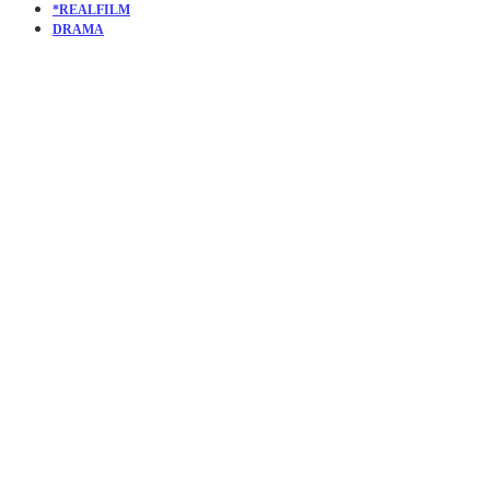
*REALFILM
DRAMA
KURZFILM
A SONG
FOR YOUR
MIXTAPE