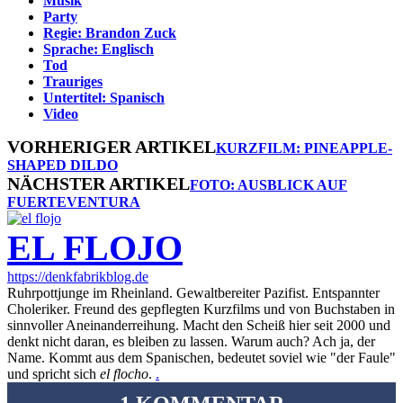
Musik
Party
Regie: Brandon Zuck
Sprache: Englisch
Tod
Trauriges
Untertitel: Spanisch
Video
VORHERIGER ARTIKEL
KURZFILM: PINEAPPLE-
SHAPED DILDO
NÄCHSTER ARTIKEL
FOTO: AUSBLICK AUF
FUERTEVENTURA
EL FLOJO
https://denkfabrikblog.de
Ruhrpottjunge im Rheinland. Gewaltbereiter Pazifist. Entspannter
Choleriker. Freund des gepflegten Kurzfilms und von Buchstaben in
sinnvoller Aneinanderreihung. Macht den Scheiß hier seit 2000 und
denkt nicht daran, es bleiben zu lassen. Warum auch? Ach ja, der
Name. Kommt aus dem Spanischen, bedeutet soviel wie "der Faule"
und spricht sich
el flocho
.
.