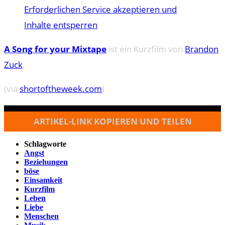
Erforderlichen Service akzeptieren und
Inhalte entsperren
A Song for your Mixtape
ist ein Kurzfilm von
Brandon
Zuck
.
(via
shortoftheweek.com
)
ARTIKEL-LINK KOPIEREN UND TEILEN
Schlagworte
Angst
Beziehungen
böse
Einsamkeit
Kurzfilm
Leben
Liebe
Menschen