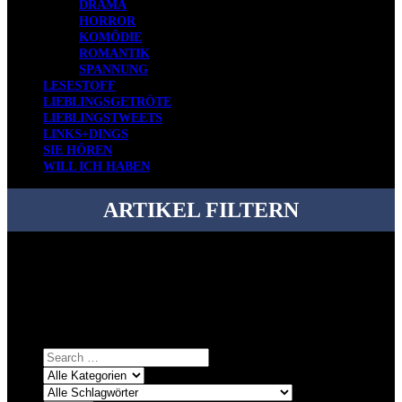
DRAMA
HORROR
KOMÖDIE
ROMANTIK
SPANNUNG
LESESTOFF
LIEBLINGSGETRÖTE
LIEBLINGSTWEETS
LINKS+DINGS
SIE HÖREN
WILL ICH HABEN
ARTIKEL FILTERN
Bei über 5200 Artikeln im Blog muss man manchmal ein bisschen
systematischer suchen.
Einfach eine Kategorie markieren, ein passendes Schlagwort
auswählen und suchen lassen.