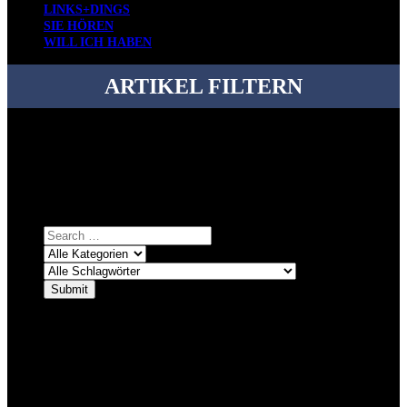
LINKS+DINGS
SIE HÖREN
WILL ICH HABEN
ARTIKEL FILTERN
Bei über 5200 Artikeln im Blog muss man manchmal ein bisschen
systematischer suchen.
Einfach eine Kategorie markieren, ein passendes Schlagwort
auswählen und suchen lassen.
ÜBER DENKFABRIKBLOG
Ursprünglich vor über 25 Jahren mal dazu gedacht, den ganzen im
Netz gefundenen Kram, den ich meinen Freunden immer per Mail
geschickt habe, an einem Ort zu bündeln, ist das hier mit der Zeit zu