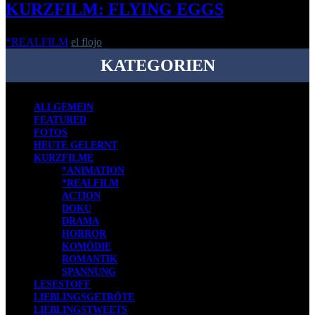
KURZFILM: FLYING EGGS
*REALFILM
el flojo
-
5. November 2018
KATEGORIEN
ALLGEMEIN
FEATURED
FOTOS
HEUTE GELERNT
KURZFILME
*ANIMATION
*REALFILM
ACTION
DOKU
DRAMA
HORROR
KOMÖDIE
ROMANTIK
SPANNUNG
LESESTOFF
LIEBLINGSGETRÖTE
LIEBLINGSTWEETS