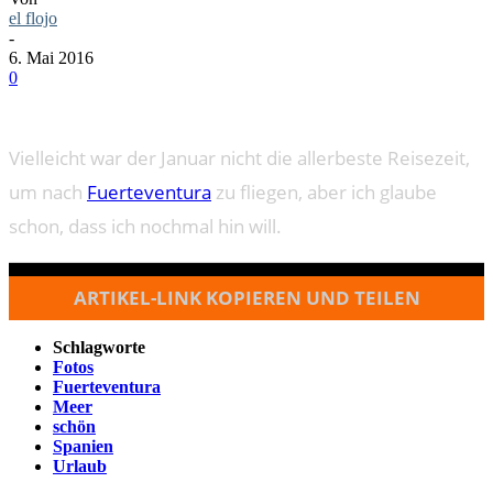
el flojo
-
6. Mai 2016
0
Vielleicht war der Januar nicht die allerbeste Reisezeit,
um nach
Fuerteventura
zu fliegen, aber ich glaube
schon, dass ich nochmal hin will.
ARTIKEL-LINK KOPIEREN UND TEILEN
Schlagworte
Fotos
Fuerteventura
Meer
schön
Spanien
Urlaub