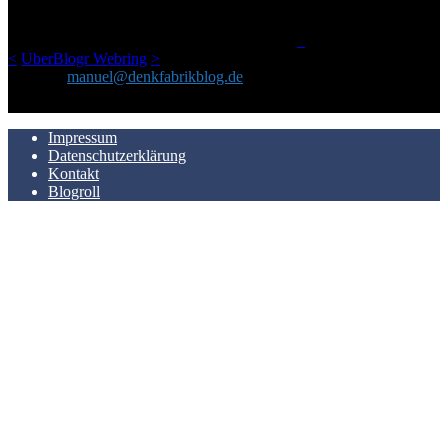
einem Blog geworden, das man auf dem Schirm haben sollte, wenn
man Kurzfilme mag und auch drumherum nichts gegen Fotos,
LinkTipps und gelegentlichen Kokolores hat.
_
<
UberBlogr Webring
>
Kontakt:
manuel@denkfabrikblog.de
AUCH HIER ZU FINDEN
Impressum
Datenschutzerklärung
Kontakt
Blogroll