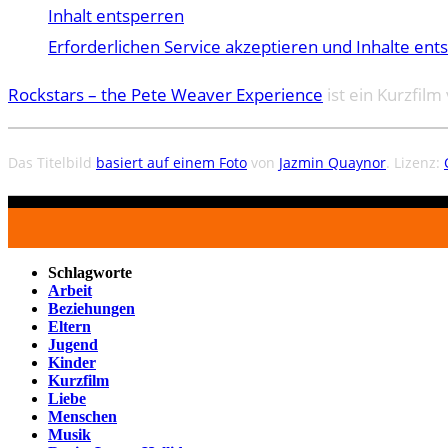
Inhalt entsperren
Erforderlichen Service akzeptieren und Inhalte ent
Rockstars – the Pete Weaver Experience
ist ein Kurzfilm
Das Titelbild
basiert auf einem Foto
von
Jazmin Quaynor
. Lizenz:
Schlagworte
Arbeit
Beziehungen
Eltern
Jugend
Kinder
Kurzfilm
Liebe
Menschen
Musik