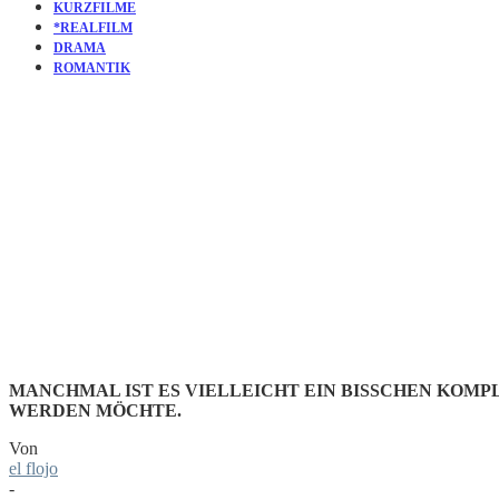
KURZFILME
*REALFILM
DRAMA
ROMANTIK
KURZFILM
PETE WEA
MANCHMAL IST ES VIELLEICHT EIN BISSCHEN KOMP
WERDEN MÖCHTE.
Von
el flojo
-