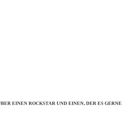
S – THE
IENCE
ÜBER EINEN ROCKSTAR UND EINEN, DER ES GERNE