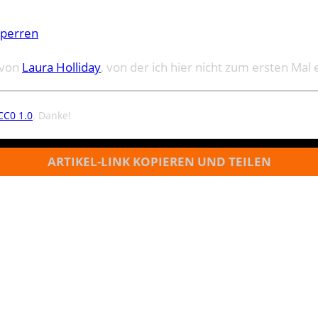
sperren
 von
Laura Holliday
, von der ich hier nicht zum ersten Mal 
CC0 1.0
. Danke!
ARTIKEL-LINK KOPIEREN UND TEILEN