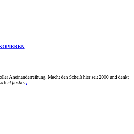
 KOPIEREN
oller Aneinanderreihung. Macht den Scheiß hier seit 2000 und denkt
sich
el flocho
.
.