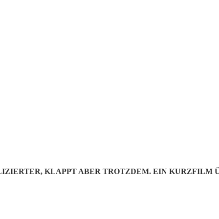
: ROCKSTAR
VER EXPER
LIZIERTER, KLAPPT ABER TROTZDEM. EIN KURZFILM 