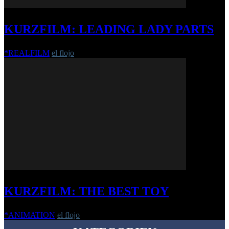
KURZFILM: LEADING LADY PARTS
*REALFILM
el flojo
-
17. Dezember 2018
KURZFILM: THE BEST TOY
*ANIMATION
el flojo
-
26. Januar 2021