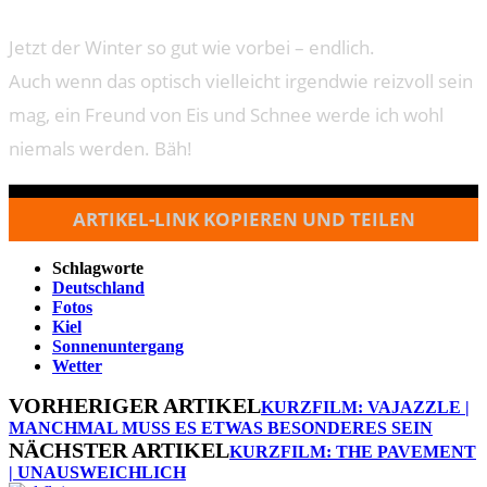
Jetzt der Winter so gut wie vorbei – endlich.
Auch wenn das optisch vielleicht irgendwie reizvoll sein
mag, ein Freund von Eis und Schnee werde ich wohl
niemals werden. Bäh!
ARTIKEL-LINK KOPIEREN UND TEILEN
Schlagworte
Deutschland
Fotos
Kiel
Sonnenuntergang
Wetter
VORHERIGER ARTIKEL
KURZFILM: VAJAZZLE |
MANCHMAL MUSS ES ETWAS BESONDERES SEIN
NÄCHSTER ARTIKEL
KURZFILM: THE PAVEMENT
| UNAUSWEICHLICH