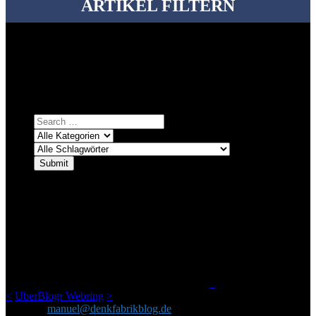
ARTIKEL FILTERN
Bei über 5200 Artikeln im Blog muss man manchmal ein bisschen
systematischer suchen.
Einfach eine Kategorie markieren, ein passendes Schlagwort
auswählen und suchen lassen.
ÜBER DENKFABRIKBLOG
Ursprünglich vor über 25 Jahren mal dazu gedacht, den ganzen im
Netz gefundenen Kram, den ich meinen Freunden immer per Mail
geschickt habe, an einem Ort zu bündeln, ist das hier mit der Zeit zu
einem Blog geworden, das man auf dem Schirm haben sollte, wenn
man Kurzfilme mag und auch drumherum nichts gegen Fotos,
LinkTipps und gelegentlichen Kokolores hat.
_
<
UberBlogr Webring
>
Kontakt:
manuel@denkfabrikblog.de