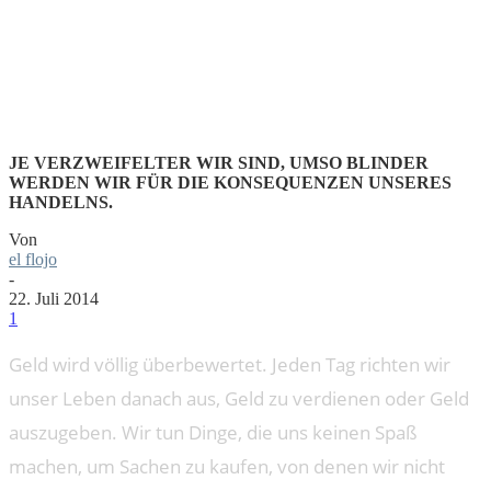
ANZE
JE VERZWEIFELTER WIR SIND, UMSO BLINDER
WERDEN WIR FÜR DIE KONSEQUENZEN UNSERES
HANDELNS.
Von
el flojo
-
22. Juli 2014
1
Geld wird völlig überbewertet. Jeden Tag richten wir
unser Leben danach aus, Geld zu verdienen oder Geld
auszugeben. Wir tun Dinge, die uns keinen Spaß
machen, um Sachen zu kaufen, von denen wir nicht