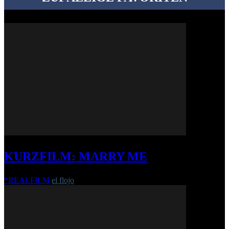
KURZFILM: MARRY ME
*REALFILM
el flojo
-
3. Februar 2021