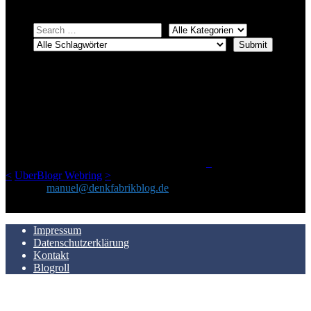
ÜBER DENKFABRIKBLOG
Ursprünglich vor über 25 Jahren mal dazu gedacht, den ganzen im
Netz gefundenen Kram, den ich meinen Freunden immer per Mail
geschickt habe, an einem Ort zu bündeln, ist das hier mit der Zeit zu
einem Blog geworden, das man auf dem Schirm haben sollte, wenn
man Kurzfilme mag und auch drumherum nichts gegen Fotos,
LinkTipps und gelegentlichen Kokolores hat.
_
<
UberBlogr Webring
>
Kontakt:
manuel@denkfabrikblog.de
AUCH HIER ZU FINDEN
Impressum
Datenschutzerklärung
Kontakt
Blogroll