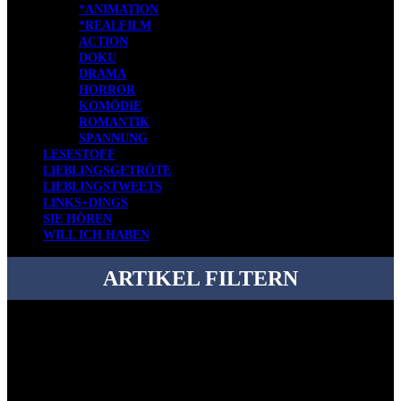
*ANIMATION
*REALFILM
ACTION
DOKU
DRAMA
HORROR
KOMÖDIE
ROMANTIK
SPANNUNG
LESESTOFF
LIEBLINGSGETRÖTE
LIEBLINGSTWEETS
LINKS+DINGS
SIE HÖREN
WILL ICH HABEN
ARTIKEL FILTERN
Bei über 5200 Artikeln im Blog muss man manchmal ein bisschen
systematischer suchen.
Einfach eine Kategorie markieren, ein passendes Schlagwort
auswählen und suchen lassen.