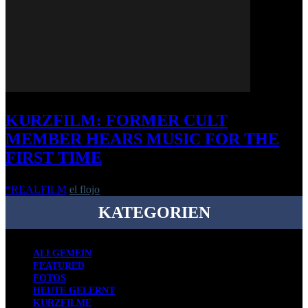
KURZFILM: FORMER CULT
MEMBER HEARS MUSIC FOR THE
FIRST TIME
*REALFILM
el flojo
-
4. März 2020
KATEGORIEN
ALLGEMEIN
FEATURED
FOTOS
HEUTE GELERNT
KURZFILME