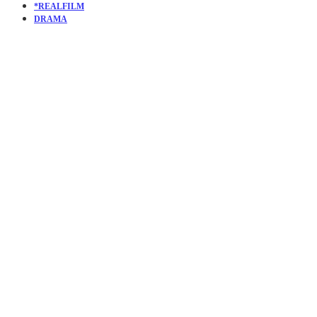
*REALFILM
DRAMA
KURZFILM
THE
GRAND |
DAS
GROSSE G