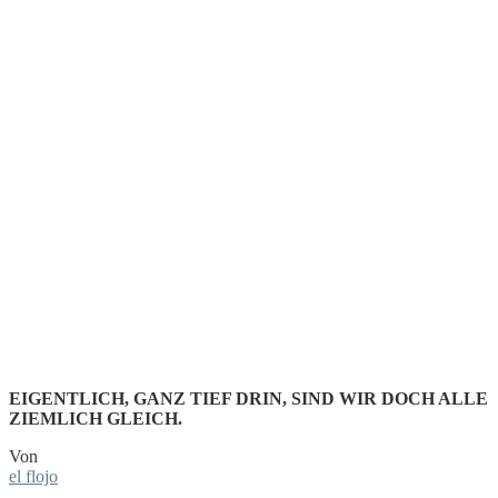
DER WILL
DOCH
NUR
SPIELEN!
EIGENTLICH, GANZ TIEF DRIN, SIND WIR DOCH ALLE
ZIEMLICH GLEICH.
Von
el flojo
-