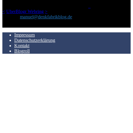
man Kurzfilme mag und auch drumherum nichts gegen Fotos,
LinkTipps und gelegentlichen Kokolores hat.
_
<
UberBlogr Webring
>
Kontakt:
manuel@denkfabrikblog.de
AUCH HIER ZU FINDEN
Impressum
Datenschutzerklärung
Kontakt
Blogroll