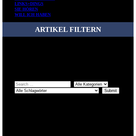
LINKS+DINGS
SIE HÖREN
WILL ICH HABEN
ARTIKEL FILTERN
Bei über 5200 Artikeln im Blog muss man manchmal ein bisschen
systematischer suchen.
Einfach eine Kategorie markieren, ein passendes Schlagwort
auswählen und suchen lassen.
ÜBER DENKFABRIKBLOG
Ursprünglich vor über 25 Jahren mal dazu gedacht, den ganzen im
Netz gefundenen Kram, den ich meinen Freunden immer per Mail
geschickt habe, an einem Ort zu bündeln, ist das hier mit der Zeit zu
einem Blog geworden, das man auf dem Schirm haben sollte, wenn