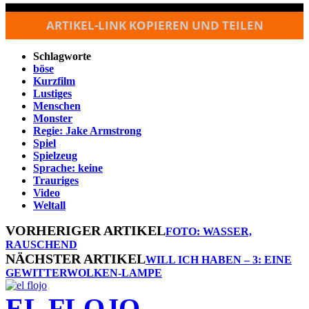
ARTIKEL-LINK KOPIEREN UND TEILEN
Schlagworte
böse
Kurzfilm
Lustiges
Menschen
Monster
Regie: Jake Armstrong
Spiel
Spielzeug
Sprache: keine
Trauriges
Video
Weltall
VORHERIGER ARTIKEL
FOTO: WASSER,
RAUSCHEND
NÄCHSTER ARTIKEL
WILL ICH HABEN – 3: EINE
GEWITTERWOLKEN-LAMPE
EL FLOJO