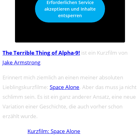
Erforderlichen Service
akzeptieren und Inhalte
entsperren
The Terrible Thing of Alpha-9!
ist ein Kurzfilm von
Jake Armstrong
.
Erinnert mich ziemlich an einen meiner absoluten
Lieblingskurzfilme:
Space Alone
. Aber das muss ja nicht
schlimm sein. Es ist ein ganz anderer Ansatz, eine neue
Variation einer Geschichte, die auch vorher schon
erzählt wurde.
Kurzfilm: Space Alone