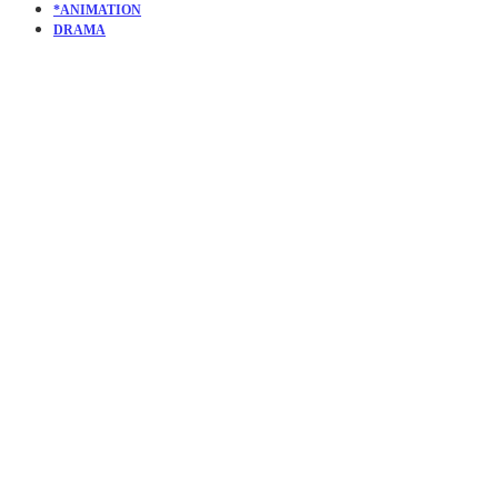
*ANIMATION
DRAMA
KURZFILM
THE
TERRIBLE
THING OF
ALPHA-9! |