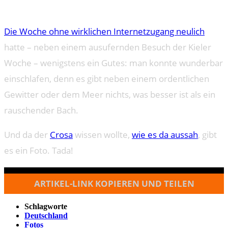
Die Woche ohne wirklichen Internetzugang neulich
hatte – neben einem ausufernden Besuch der Kieler
Woche – wenigstens ein Gutes: man konnte wunderbar
einschlafen, denn es gibt neben einem ordentlichen
Gewitter oder dem Meer nichts, was besser ist als ein
rauschender Bach.
Und da der
Crosa
wissen wollte,
wie es da aussah
, gibt
es ein Foto. Tada!
ARTIKEL-LINK KOPIEREN UND TEILEN
Schlagworte
Deutschland
Fotos