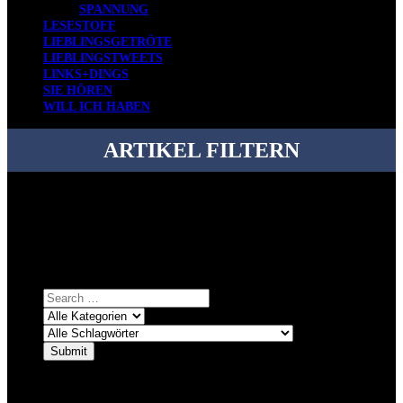
SPANNUNG
LESESTOFF
LIEBLINGSGETRÖTE
LIEBLINGSTWEETS
LINKS+DINGS
SIE HÖREN
WILL ICH HABEN
ARTIKEL FILTERN
Bei über 5200 Artikeln im Blog muss man manchmal ein bisschen
systematischer suchen.
Einfach eine Kategorie markieren, ein passendes Schlagwort
auswählen und suchen lassen.