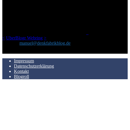
ÜBER DENKFABRIKBLOG
Ursprünglich vor über 25 Jahren mal dazu gedacht, den ganzen im
Netz gefundenen Kram, den ich meinen Freunden immer per Mail
geschickt habe, an einem Ort zu bündeln, ist das hier mit der Zeit zu
einem Blog geworden, das man auf dem Schirm haben sollte, wenn
man Kurzfilme mag und auch drumherum nichts gegen Fotos,
LinkTipps und gelegentlichen Kokolores hat.
_
<
UberBlogr Webring
>
Kontakt:
manuel@denkfabrikblog.de
AUCH HIER ZU FINDEN
Impressum
Datenschutzerklärung
Kontakt
Blogroll