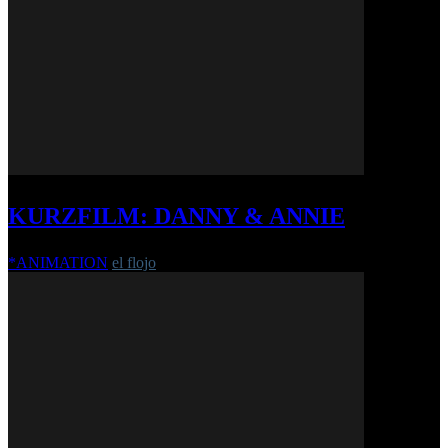
KURZFILM: DANNY & ANNIE
*ANIMATION
el flojo
-
20. August 2010