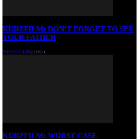
KURZFILM: DON’T FORGET TO SEE
YOUR FATHER
*REALFILM
el flojo
-
2. Mai 2024
KURZFILM: WORST CASE