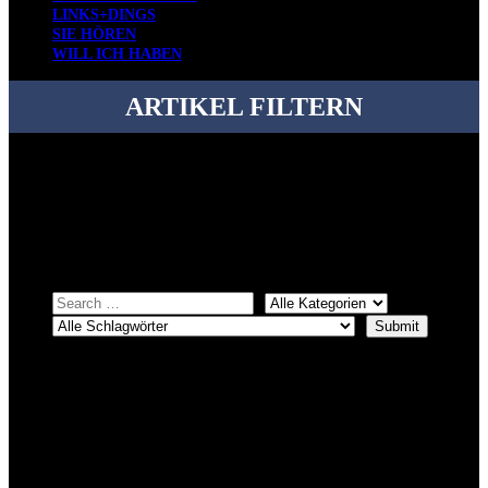
LINKS+DINGS
SIE HÖREN
WILL ICH HABEN
ARTIKEL FILTERN
Bei über 5200 Artikeln im Blog muss man manchmal ein bisschen
systematischer suchen.
Einfach eine Kategorie markieren, ein passendes Schlagwort
auswählen und suchen lassen.
ÜBER DENKFABRIKBLOG
Ursprünglich vor über 25 Jahren mal dazu gedacht, den ganzen im
Netz gefundenen Kram, den ich meinen Freunden immer per Mail
geschickt habe, an einem Ort zu bündeln, ist das hier mit der Zeit zu
einem Blog geworden, das man auf dem Schirm haben sollte, wenn