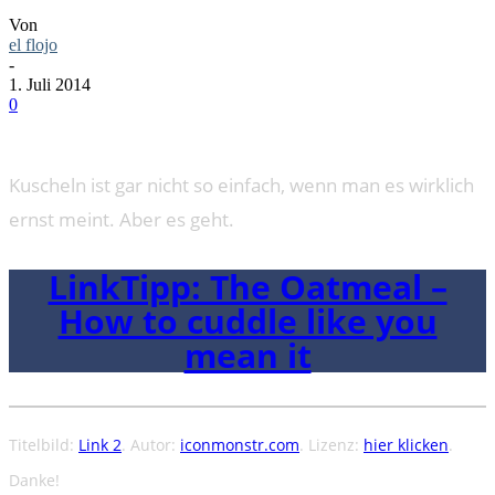
Von
el flojo
-
1. Juli 2014
0
Kuscheln ist gar nicht so einfach, wenn man es wirklich
ernst meint. Aber es geht.
LinkTipp: The Oatmeal –
How to cuddle like you
mean it
Titelbild:
Link 2
. Autor:
iconmonstr.com
. Lizenz:
hier klicken
.
Danke!