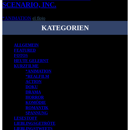
SCENARIO, INC.
*ANIMATION
el flojo
-
8. Juni 2017
KATEGORIEN
ALLGEMEIN
FEATURED
FOTOS
HEUTE GELERNT
KURZFILME
*ANIMATION
*REALFILM
ACTION
DOKU
DRAMA
HORROR
KOMÖDIE
ROMANTIK
SPANNUNG
LESESTOFF
LIEBLINGSGETRÖTE
LIEBLINGSTWEETS