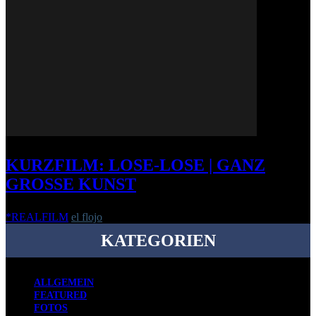
KURZFILM: LOSE-LOSE | GANZ
GROSSE KUNST
*REALFILM
el flojo
-
26. März 2015
KATEGORIEN
ALLGEMEIN
FEATURED
FOTOS