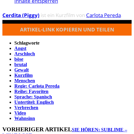
Inhalte entsperren
Cerdita (Piggy)
ist ein Kurzfilm von
Carlota Pereda
.
ARTIKEL-LINK KOPIEREN UND TEILEN
Schlagworte
Angst
Arschloch
böse
brutal
Gewalt
Kurzfilm
Menschen
Regie: Carlota Pereda
Reihe: Favoriten
Sprache: Spanisch
Untertitel: Englisch
Verbrechen
Video
Wahnsinn
VORHERIGER ARTIKEL
SIE HÖREN: SUBLIME –