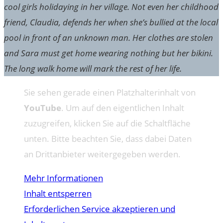
cool girls holidaying in her village. Not even her childhood
friend, Claudia, defends her when she’s bullied at the local
pool in front of an unknown man. Her clothes are stolen
and Sara must get home wearing nothing but her bikini.
The long walk home will mark the rest of her life.
Sie sehen gerade einen Platzhalterinhalt von
YouTube
. Um auf den eigentlichen Inhalt
zuzugreifen, klicken Sie auf die Schaltfläche
unten. Bitte beachten Sie, dass dabei Daten
an Drittanbieter weitergegeben werden.
Mehr Informationen
Inhalt entsperren
Erforderlichen Service akzeptieren und