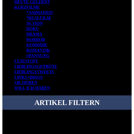
HEUTE GELERNT
KURZFILME
*ANIMATION
*REALFILM
ACTION
DOKU
DRAMA
HORROR
KOMÖDIE
ROMANTIK
SPANNUNG
LESESTOFF
LIEBLINGSGETRÖTE
LIEBLINGSTWEETS
LINKS+DINGS
SIE HÖREN
WILL ICH HABEN
ARTIKEL FILTERN
Bei über 5200 Artikeln im Blog muss man manchmal ein bisschen
systematischer suchen.