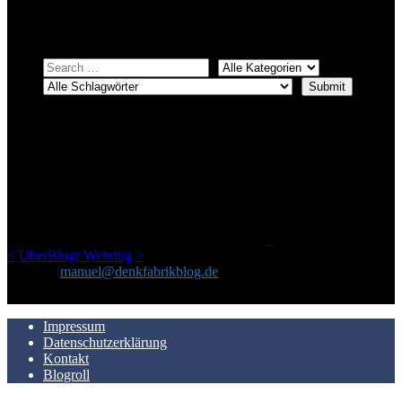
Einfach eine Kategorie markieren, ein passendes Schlagwort
auswählen und suchen lassen.
ÜBER DENKFABRIKBLOG
Ursprünglich vor über 25 Jahren mal dazu gedacht, den ganzen im
Netz gefundenen Kram, den ich meinen Freunden immer per Mail
geschickt habe, an einem Ort zu bündeln, ist das hier mit der Zeit zu
einem Blog geworden, das man auf dem Schirm haben sollte, wenn
man Kurzfilme mag und auch drumherum nichts gegen Fotos,
LinkTipps und gelegentlichen Kokolores hat.
_
<
UberBlogr Webring
>
Kontakt:
manuel@denkfabrikblog.de
AUCH HIER ZU FINDEN
Impressum
Datenschutzerklärung
Kontakt
Blogroll