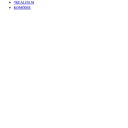
*REALFILM
KOMÖDIE
KURZFILM
TIMEHOLE
|
ZEITSPRU
IM