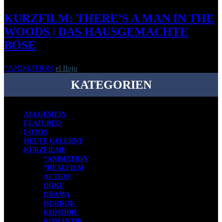
KURZFILM: THERE’S A MAN IN THE
WOODS | DAS HAUSGEMACHTE
BÖSE
*ANIMATION
el flojo
-
5. Mai 2014
KATEGORIEN
ALLGEMEIN
FEATURED
FOTOS
HEUTE GELERNT
KURZFILME
*ANIMATION
*REALFILM
ACTION
DOKU
DRAMA
HORROR
KOMÖDIE
ROMANTIK