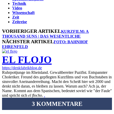
Technik
Video
Wissenschaft
Zeit
Zeitreise
VORHERIGER ARTIKEL
KURZFILM: A
THOUSAND SUNS | DAS WESENTLICHE
NÄCHSTER ARTIKEL
FOTO: BAHNHOF
EHRENFELD
EL FLOJO
https://denkfabrikblog.de
Ruhrpottjunge im Rheinland. Gewaltbereiter Pazifist. Entspannter
Choleriker. Freund des gepflegten Kurzfilms und von Buchstaben in
sinnvoller Aneinanderreihung. Macht den Scheiß hier seit 2000 und
denkt nicht daran, es bleiben zu lassen. Warum auch? Ach ja, der
Name. Kommt aus dem Spanischen, bedeutet soviel wie "der Faule"
und spricht sich
el flocho
.
.
3 KOMMENTARE