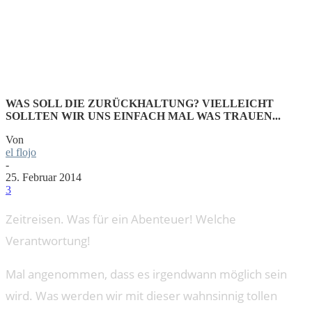
SONDERA
WAS SOLL DIE ZURÜCKHALTUNG? VIELLEICHT
SOLLTEN WIR UNS EINFACH MAL WAS TRAUEN...
Von
el flojo
-
25. Februar 2014
3
Zeitreisen. Was für ein Abenteuer! Welche
Verantwortung!
Mal angenommen, dass es irgendwann möglich sein
wird. Was werden wir mit dieser wahnsinnig tollen