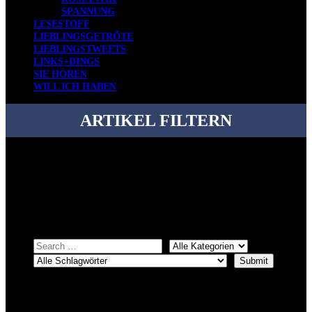
SPANNUNG
LESESTOFF
LIEBLINGSGETRÖTE
LIEBLINGSTWEETS
LINKS+DINGS
SIE HÖREN
WILL ICH HABEN
ARTIKEL FILTERN
Bei über 5200 Artikeln im Blog muss man manchmal ein bisschen
systematischer suchen.
Einfach eine Kategorie markieren, ein passendes Schlagwort
auswählen und suchen lassen.
ÜBER DENKFABRIKBLOG