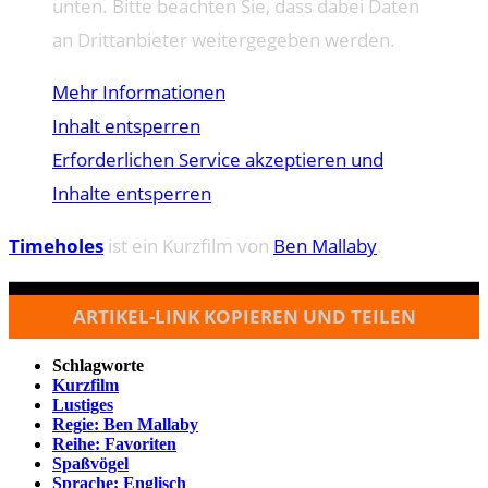
unten. Bitte beachten Sie, dass dabei Daten
an Drittanbieter weitergegeben werden.
Mehr Informationen
Inhalt entsperren
Erforderlichen Service akzeptieren und
Inhalte entsperren
Timeholes
ist ein Kurzfilm von
Ben Mallaby
.
ARTIKEL-LINK KOPIEREN UND TEILEN
Schlagworte
Kurzfilm
Lustiges
Regie: Ben Mallaby
Reihe: Favoriten
Spaßvögel
Sprache: Englisch