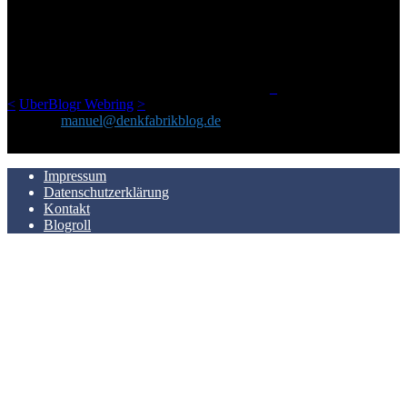
Ursprünglich vor über 25 Jahren mal dazu gedacht, den ganzen im
Netz gefundenen Kram, den ich meinen Freunden immer per Mail
geschickt habe, an einem Ort zu bündeln, ist das hier mit der Zeit zu
einem Blog geworden, das man auf dem Schirm haben sollte, wenn
man Kurzfilme mag und auch drumherum nichts gegen Fotos,
LinkTipps und gelegentlichen Kokolores hat.
_
<
UberBlogr Webring
>
Kontakt:
manuel@denkfabrikblog.de
AUCH HIER ZU FINDEN
Impressum
Datenschutzerklärung
Kontakt
Blogroll