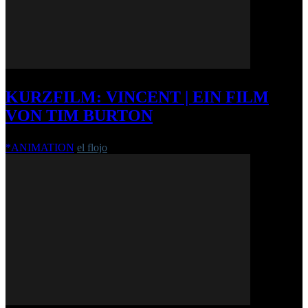
KURZFILM: VINCENT | EIN FILM
VON TIM BURTON
*ANIMATION
el flojo
-
2. Juli 2008