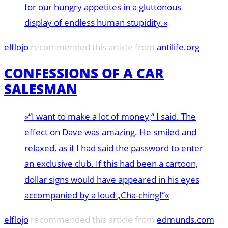
for our hungry appetites in a gluttonous
display of endless human stupidity.«
elflojo
recommended this article from
antilife.org
CONFESSIONS OF A CAR
SALESMAN
»“I want to make a lot of money,“ I said. The
effect on Dave was amazing. He smiled and
relaxed, as if I had said the password to enter
an exclusive club. If this had been a cartoon,
dollar signs would have appeared in his eyes
accompanied by a loud „Cha-ching!“«
elflojo
recommended this article from
edmunds.com