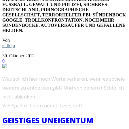
FUSSBALL, GEWALT UND POLIZEI, SICHERES D
EUTSCHLAND, PORNOGRAPHISCHE G
ESELLSCHAFT, TERRORHELFER FBI, SÜNDENBOCK G
OOGLE, TROLLKONFRONTATION, NOCH MEHR S
ÜNDENBÖCKE, AUTOVERKÄUFER UND GEFALLENE H
ELDEN.
Von
el flojo
-
30. Oktober 2012
0
Was soll ich hier noch Worte verlieren, wenn es soviele
weitere zu entdecken gibt? Und von denen möchte ich
nicht ablenken.
Viel Spaß mit dem neuen Lesestoff!
GEISTIGES UNEIGENTUM