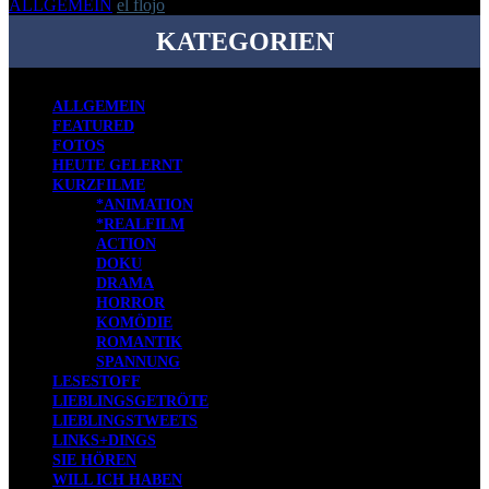
ALLGEMEIN
el flojo
-
26. April 2010
KATEGORIEN
ALLGEMEIN
FEATURED
FOTOS
HEUTE GELERNT
KURZFILME
*ANIMATION
*REALFILM
ACTION
DOKU
DRAMA
HORROR
KOMÖDIE
ROMANTIK
SPANNUNG
LESESTOFF
LIEBLINGSGETRÖTE
LIEBLINGSTWEETS
LINKS+DINGS
SIE HÖREN
WILL ICH HABEN