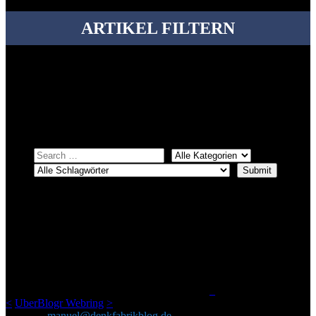
ARTIKEL FILTERN
Bei über 5200 Artikeln im Blog muss man manchmal ein bisschen
systematischer suchen.
Einfach eine Kategorie markieren, ein passendes Schlagwort
auswählen und suchen lassen.
ÜBER DENKFABRIKBLOG
Ursprünglich vor über 25 Jahren mal dazu gedacht, den ganzen im
Netz gefundenen Kram, den ich meinen Freunden immer per Mail
geschickt habe, an einem Ort zu bündeln, ist das hier mit der Zeit zu
einem Blog geworden, das man auf dem Schirm haben sollte, wenn
man Kurzfilme mag und auch drumherum nichts gegen Fotos,
LinkTipps und gelegentlichen Kokolores hat.
_
<
UberBlogr Webring
>
Kontakt:
manuel@denkfabrikblog.de