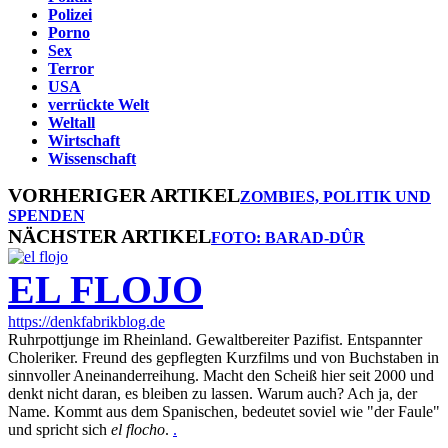
Polizei
Porno
Sex
Terror
USA
verrückte Welt
Weltall
Wirtschaft
Wissenschaft
VORHERIGER ARTIKEL
ZOMBIES, POLITIK UND
SPENDEN
NÄCHSTER ARTIKEL
FOTO: BARAD-DÛR
EL FLOJO
https://denkfabrikblog.de
Ruhrpottjunge im Rheinland. Gewaltbereiter Pazifist. Entspannter
Choleriker. Freund des gepflegten Kurzfilms und von Buchstaben in
sinnvoller Aneinanderreihung. Macht den Scheiß hier seit 2000 und
denkt nicht daran, es bleiben zu lassen. Warum auch? Ach ja, der
Name. Kommt aus dem Spanischen, bedeutet soviel wie "der Faule"
und spricht sich
el flocho
.
.