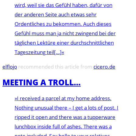
wird, weil sie das Gefühl haben, dafür von
der anderen Seite auch etwas sehr
Ordentliches zu bekommen. Auch dieses
Gefühl muss man ja nicht zwingend bei der
täglichen Lektüre einer durchschnittlichen
Tageszeitung teil[…]«
elflojo
recommended this article from
cicero.de
MEETING A TROLL…
»I received a parcel at my home address.
Nothing unusual there – I get a lots of post. I
ripped it open and there was a tupperware
lunchbox inside full of ashes. There was a
note included ‚Say hello to your relatives