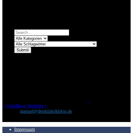
Bei über 5200 Artikeln im Blog muss man manchmal ein bisschen
systematischer suchen.
Einfach eine Kategorie markieren, ein passendes Schlagwort
auswählen und suchen lassen.
ÜBER DENKFABRIKBLOG
Ursprünglich vor über 25 Jahren mal dazu gedacht, den ganzen im
Netz gefundenen Kram, den ich meinen Freunden immer per Mail
geschickt habe, an einem Ort zu bündeln, ist das hier mit der Zeit zu
einem Blog geworden, das man auf dem Schirm haben sollte, wenn
man Kurzfilme mag und auch drumherum nichts gegen Fotos,
LinkTipps und gelegentlichen Kokolores hat.
_
<
UberBlogr Webring
>
Kontakt:
manuel@denkfabrikblog.de
AUCH HIER ZU FINDEN
Impressum