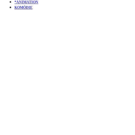
*ANIMATION
KOMÖDIE
KURZFILM:
MONSTERBOX
| MÄNNER,
MÄDCHEN,
MONSTER
UND