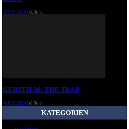
*REALFILM
el flojo
-
25. Oktober 2018
KURZFILM: THE TRAP
*REALFILM
el flojo
-
12. Mai 2016
KATEGORIEN