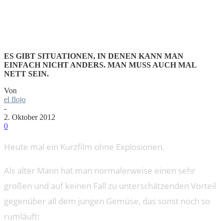
GESCHENKE
ES GIBT SITUATIONEN, IN DENEN KANN MAN
EINFACH NICHT ANDERS. MAN MUSS AUCH MAL
NETT SEIN.
Von
el flojo
-
2. Oktober 2012
0
Heute mal ein Kurzfilm ohne Explosionen.
Als alter Mann hat man normalerweise einen sehr
großen und auf keinen Fall zu unterschätzenden Vorteil
gegenüber all dem jungen Gemüse, das sonst noch so
rumläuft: