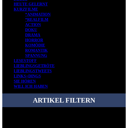
HEUTE GELERNT
KURZFILME
*ANIMATION
*REALFILM
ACTION
DOKU
DRAMA
HORROR
KOMÖDIE
ROMANTIK
SPANNUNG
LESESTOFF
LIEBLINGSGETRÖTE
LIEBLINGSTWEETS
LINKS+DINGS
SIE HÖREN
WILL ICH HABEN
ARTIKEL FILTERN
Bei über 5200 Artikeln im Blog muss man manchmal ein bisschen
systematischer suchen.