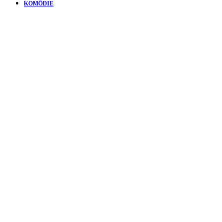
KOMÖDIE
KURZFILM
THE
COLORS
OF EVIL |
KLEINE