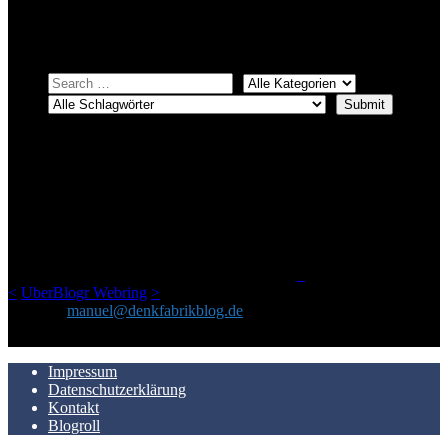
Einfach eine Kategorie markieren, ein passendes Schlagwort
auswählen und suchen lassen.
ÜBER DENKFABRIKBLOG
Ursprünglich vor über 25 Jahren mal dazu gedacht, den ganzen im
Netz gefundenen Kram, den ich meinen Freunden immer per Mail
geschickt habe, an einem Ort zu bündeln, ist das hier mit der Zeit zu
einem Blog geworden, das man auf dem Schirm haben sollte, wenn
man Kurzfilme mag und auch drumherum nichts gegen Fotos,
LinkTipps und gelegentlichen Kokolores hat.
_
<
UberBlogr Webring
>
Kontakt:
manuel@denkfabrikblog.de
AUCH HIER ZU FINDEN
Impressum
Datenschutzerklärung
Kontakt
Blogroll