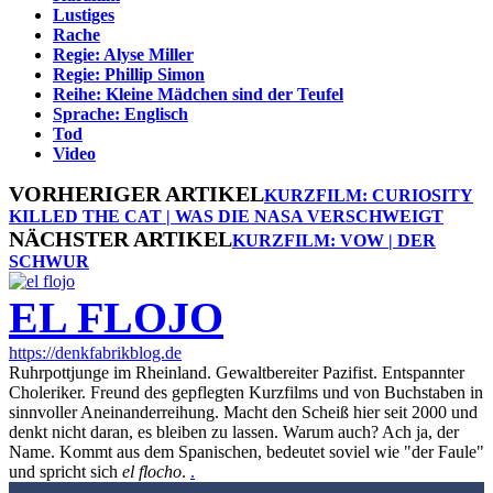
Lustiges
Rache
Regie: Alyse Miller
Regie: Phillip Simon
Reihe: Kleine Mädchen sind der Teufel
Sprache: Englisch
Tod
Video
VORHERIGER ARTIKEL
KURZFILM: CURIOSITY
KILLED THE CAT | WAS DIE NASA VERSCHWEIGT
NÄCHSTER ARTIKEL
KURZFILM: VOW | DER
SCHWUR
EL FLOJO
https://denkfabrikblog.de
Ruhrpottjunge im Rheinland. Gewaltbereiter Pazifist. Entspannter
Choleriker. Freund des gepflegten Kurzfilms und von Buchstaben in
sinnvoller Aneinanderreihung. Macht den Scheiß hier seit 2000 und
denkt nicht daran, es bleiben zu lassen. Warum auch? Ach ja, der
Name. Kommt aus dem Spanischen, bedeutet soviel wie "der Faule"
und spricht sich
el flocho
.
.