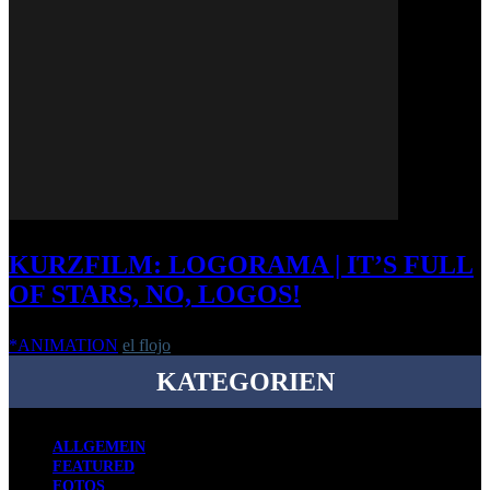
KURZFILM: LOGORAMA | IT’S FULL
OF STARS, NO, LOGOS!
*ANIMATION
el flojo
-
18. März 2010
KATEGORIEN
ALLGEMEIN
FEATURED
FOTOS