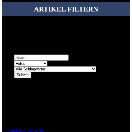
ARTIKEL FILTERN
Bei über 5200 Artikeln im Blog muss man manchmal ein bisschen
systematischer suchen.
Einfach eine Kategorie markieren, ein passendes Schlagwort
auswählen und suchen lassen.
ÜBER DENKFABRIKBLOG
Ursprünglich vor über 25 Jahren mal dazu gedacht, den ganzen im
Netz gefundenen Kram, den ich meinen Freunden immer per Mail
geschickt habe, an einem Ort zu bündeln, ist das hier mit der Zeit zu
einem Blog geworden, das man auf dem Schirm haben sollte, wenn
man Kurzfilme mag und auch drumherum nichts gegen Fotos,
LinkTipps und gelegentlichen Kokolores hat.
_
<
UberBlogr Webring
>