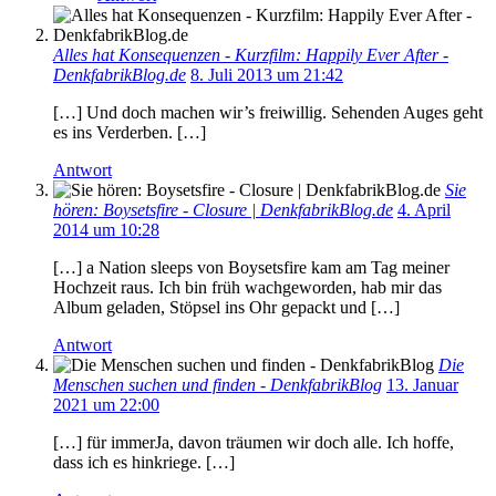
Alles hat Konsequenzen - Kurzfilm: Happily Ever After -
DenkfabrikBlog.de
8. Juli 2013 um 21:42
[…] Und doch machen wir’s freiwillig. Sehenden Auges geht
es ins Verderben. […]
Antwort
Sie
hören: Boysetsfire - Closure | DenkfabrikBlog.de
4. April
2014 um 10:28
[…] a Nation sleeps von Boysetsfire kam am Tag meiner
Hochzeit raus. Ich bin früh wachgeworden, hab mir das
Album geladen, Stöpsel ins Ohr gepackt und […]
Antwort
Die
Menschen suchen und finden - DenkfabrikBlog
13. Januar
2021 um 22:00
[…] für immerJa, davon träumen wir doch alle. Ich hoffe,
dass ich es hinkriege. […]