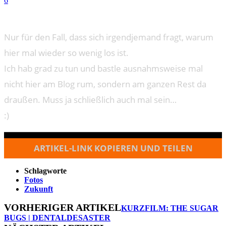
6
Nur für den Fall, dass sich irgendjemand fragt, warum
hier mal wieder so wenig los ist.
Ich hab grad zu tun und bastle ausnahmsweise mal
nicht hier am Blog rum, sondern am ganzen Rest da
draußen. Muss ja schließlich auch mal sein…
:)
ARTIKEL-LINK KOPIEREN UND TEILEN
Schlagworte
Fotos
Zukunft
VORHERIGER ARTIKEL
KURZFILM: THE SUGAR
BUGS | DENTALDESASTER