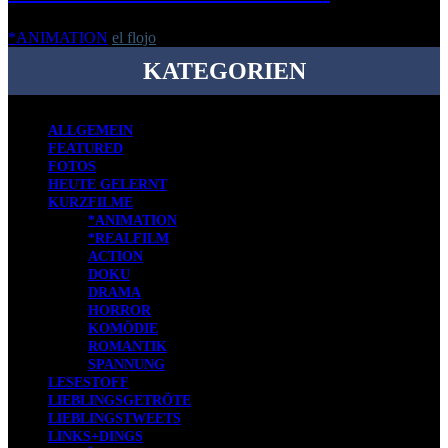
*ANIMATION
el flojo
-
9. Mai 2014
KATEGORIEN
ALLGEMEIN
FEATURED
FOTOS
HEUTE GELERNT
KURZFILME
*ANIMATION
*REALFILM
ACTION
DOKU
DRAMA
HORROR
KOMÖDIE
ROMANTIK
SPANNUNG
LESESTOFF
LIEBLINGSGETRÖTE
LIEBLINGSTWEETS
LINKS+DINGS