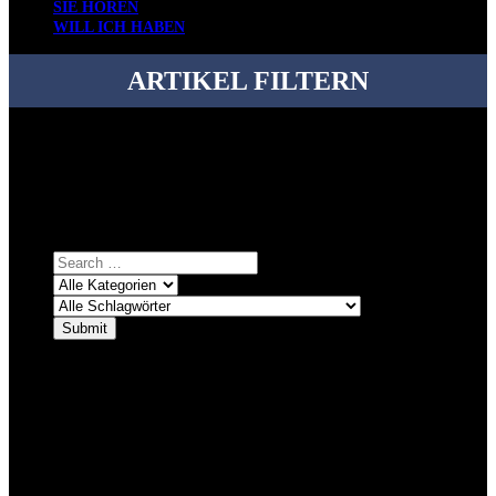
SIE HÖREN
WILL ICH HABEN
ARTIKEL FILTERN
Bei über 5200 Artikeln im Blog muss man manchmal ein bisschen
systematischer suchen.
Einfach eine Kategorie markieren, ein passendes Schlagwort
auswählen und suchen lassen.
ÜBER DENKFABRIKBLOG
Ursprünglich vor über 25 Jahren mal dazu gedacht, den ganzen im
Netz gefundenen Kram, den ich meinen Freunden immer per Mail
geschickt habe, an einem Ort zu bündeln, ist das hier mit der Zeit zu
einem Blog geworden, das man auf dem Schirm haben sollte, wenn