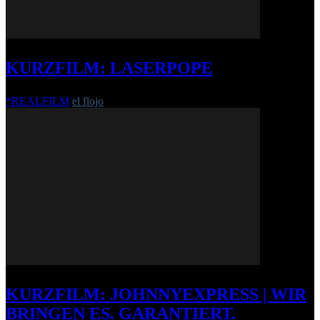
KURZFILM: LASERPOPE
*REALFILM
el flojo
-
24. Oktober 2016
KURZFILM: JOHNNYEXPRESS | WIR
BRINGEN ES. GARANTIERT.