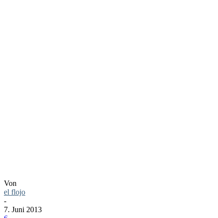
FOTO:
NICHT
MEHR ZU
HABEN
Von
el flojo
-
7. Juni 2013