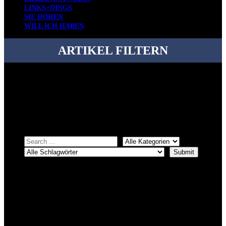
LINKS+DINGS
SIE HÖREN
WILL ICH HABEN
ARTIKEL FILTERN
Bei über 5200 Artikeln im Blog muss man manchmal ein bisschen
systematischer suchen.
Einfach eine Kategorie markieren, ein passendes Schlagwort
auswählen und suchen lassen.
ÜBER DENKFABRIKBLOG
Ursprünglich vor über 25 Jahren mal dazu gedacht, den ganzen im
Netz gefundenen Kram, den ich meinen Freunden immer per Mail
geschickt habe, an einem Ort zu bündeln, ist das hier mit der Zeit zu
einem Blog geworden, das man auf dem Schirm haben sollte, wenn