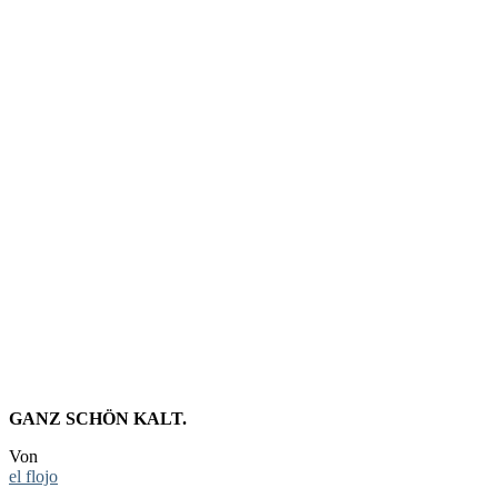
FOTO:
WEISS U
ND V
ORBEI
GANZ SCHÖN KALT.
Von
el flojo
-