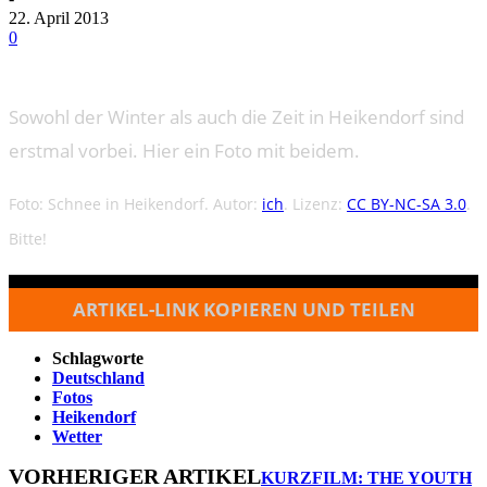
22. April 2013
0
Sowohl der Winter als auch die Zeit in Heikendorf sind
erstmal vorbei. Hier ein Foto mit beidem.
Foto: Schnee in Heikendorf. Autor:
ich
. Lizenz:
CC BY-NC-SA 3.0
.
Bitte!
ARTIKEL-LINK KOPIEREN UND TEILEN
Schlagworte
Deutschland
Fotos
Heikendorf
Wetter
VORHERIGER ARTIKEL
KURZFILM: THE YOUTH