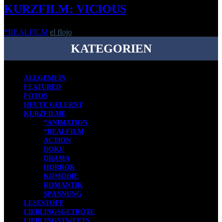
KURZFILM: VICIOUS
*REALFILM
el flojo
-
22. März 2016
KATEGORIEN
ALLGEMEIN
FEATURED
FOTOS
HEUTE GELERNT
KURZFILME
*ANIMATION
*REALFILM
ACTION
DOKU
DRAMA
HORROR
KOMÖDIE
ROMANTIK
SPANNUNG
LESESTOFF
LIEBLINGSGETRÖTE
LIEBLINGSTWEETS