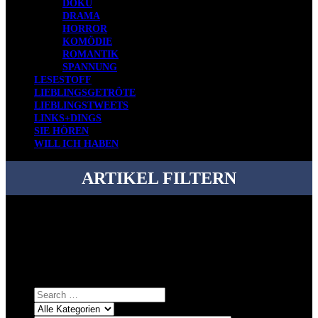
DOKU
DRAMA
HORROR
KOMÖDIE
ROMANTIK
SPANNUNG
LESESTOFF
LIEBLINGSGETRÖTE
LIEBLINGSTWEETS
LINKS+DINGS
SIE HÖREN
WILL ICH HABEN
ARTIKEL FILTERN
Bei über 5200 Artikeln im Blog muss man manchmal ein bisschen
systematischer suchen.
Einfach eine Kategorie markieren, ein passendes Schlagwort
auswählen und suchen lassen.