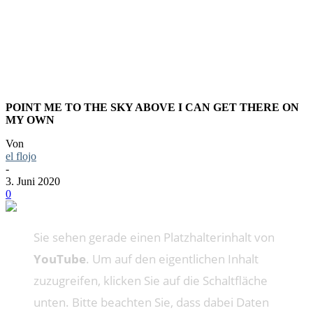
BONES
POINT ME TO THE SKY ABOVE I CAN GET THERE ON
MY OWN
Von
el flojo
-
3. Juni 2020
0
Sie sehen gerade einen Platzhalterinhalt von
YouTube
. Um auf den eigentlichen Inhalt
zuzugreifen, klicken Sie auf die Schaltfläche
unten. Bitte beachten Sie, dass dabei Daten