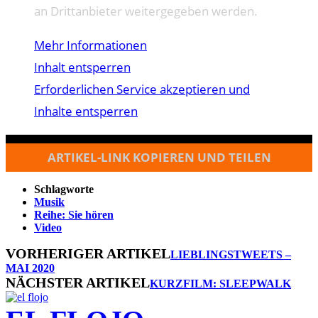
an Drittanbieter weitergegeben werden.
Mehr Informationen
Inhalt entsperren
Erforderlichen Service akzeptieren und
Inhalte entsperren
ARTIKEL-LINK KOPIEREN UND TEILEN
Schlagworte
Musik
Reihe: Sie hören
Video
VORHERIGER ARTIKEL
LIEBLINGSTWEETS –
MAI 2020
NÄCHSTER ARTIKEL
KURZFILM: SLEEPWALK