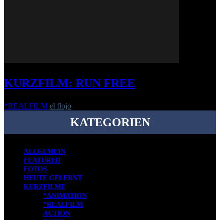
KURZFILM: RUN FREE
*REALFILM
el flojo
-
27. November 2017
KATEGORIEN
ALLGEMEIN
FEATURED
FOTOS
HEUTE GELERNT
KURZFILME
*ANIMATION
*REALFILM
ACTION