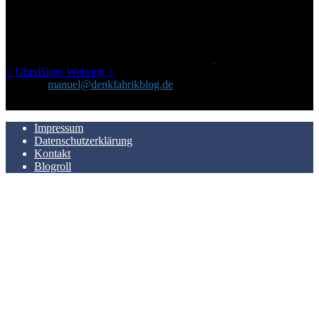
Netz gefundenen Kram, den ich meinen Freunden immer per Mail
geschickt habe, an einem Ort zu bündeln, ist das hier mit der Zeit zu
einem Blog geworden, das man auf dem Schirm haben sollte, wenn
man Kurzfilme mag und auch drumherum nichts gegen Fotos,
LinkTipps und gelegentlichen Kokolores hat.
_
<
UberBlogr Webring
>
Kontakt:
manuel@denkfabrikblog.de
AUCH HIER ZU FINDEN
Impressum
Datenschutzerklärung
Kontakt
Blogroll