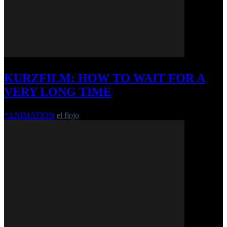
KURZFILM: HOW TO WAIT FOR A
VERY LONG TIME
*ANIMATION
el flojo
-
28. April 2017