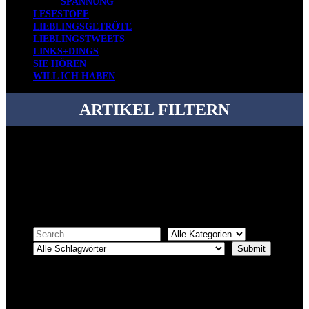
SPANNUNG
LESESTOFF
LIEBLINGSGETRÖTE
LIEBLINGSTWEETS
LINKS+DINGS
SIE HÖREN
WILL ICH HABEN
ARTIKEL FILTERN
Bei über 5200 Artikeln im Blog muss man manchmal ein bisschen
systematischer suchen.
Einfach eine Kategorie markieren, ein passendes Schlagwort
auswählen und suchen lassen.
ÜBER DENKFABRIKBLOG
Ursprünglich vor über 25 Jahren mal dazu gedacht, den ganzen im