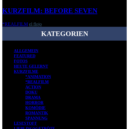
KURZFILM: BEFORE SEVEN
*REALFILM
el flojo
-
24. November 2022
KATEGORIEN
ALLGEMEIN
FEATURED
FOTOS
HEUTE GELERNT
KURZFILME
*ANIMATION
*REALFILM
ACTION
DOKU
DRAMA
HORROR
KOMÖDIE
ROMANTIK
SPANNUNG
LESESTOFF
LIEBLINGSGETRÖTE