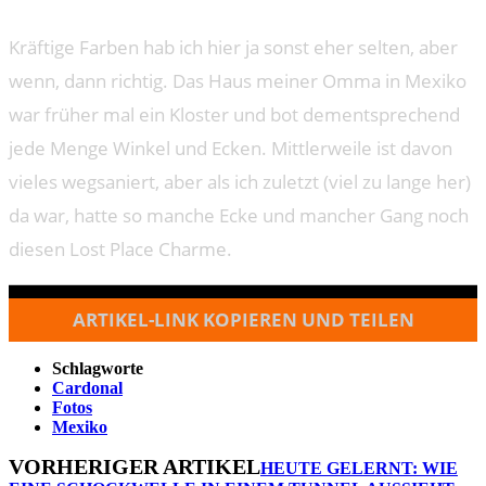
Kräftige Farben hab ich hier ja sonst eher selten, aber
wenn, dann richtig. Das Haus meiner Omma in Mexiko
war früher mal ein Kloster und bot dementsprechend
jede Menge Winkel und Ecken. Mittlerweile ist davon
vieles wegsaniert, aber als ich zuletzt (viel zu lange her)
da war, hatte so manche Ecke und mancher Gang noch
diesen Lost Place Charme.
ARTIKEL-LINK KOPIEREN UND TEILEN
Schlagworte
Cardonal
Fotos
Mexiko
VORHERIGER ARTIKEL
HEUTE GELERNT: WIE