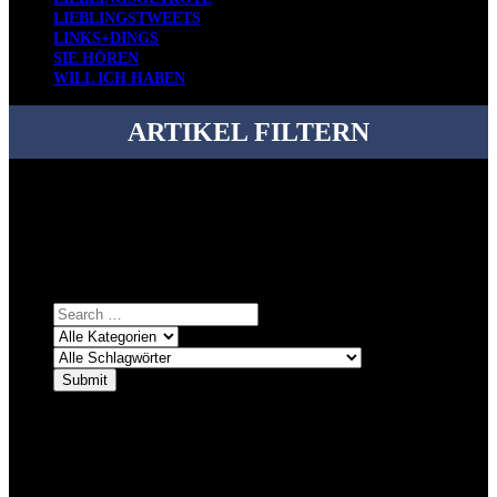
LIEBLINGSTWEETS
LINKS+DINGS
SIE HÖREN
WILL ICH HABEN
ARTIKEL FILTERN
Bei über 5200 Artikeln im Blog muss man manchmal ein bisschen
systematischer suchen.
Einfach eine Kategorie markieren, ein passendes Schlagwort
auswählen und suchen lassen.
ÜBER DENKFABRIKBLOG
Ursprünglich vor über 25 Jahren mal dazu gedacht, den ganzen im
Netz gefundenen Kram, den ich meinen Freunden immer per Mail