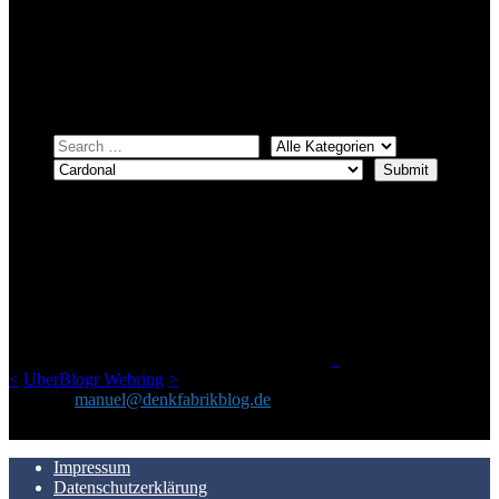
Bei über 5200 Artikeln im Blog muss man manchmal ein bisschen
systematischer suchen.
Einfach eine Kategorie markieren, ein passendes Schlagwort
auswählen und suchen lassen.
ÜBER DENKFABRIKBLOG
Ursprünglich vor über 25 Jahren mal dazu gedacht, den ganzen im
Netz gefundenen Kram, den ich meinen Freunden immer per Mail
geschickt habe, an einem Ort zu bündeln, ist das hier mit der Zeit zu
einem Blog geworden, das man auf dem Schirm haben sollte, wenn
man Kurzfilme mag und auch drumherum nichts gegen Fotos,
LinkTipps und gelegentlichen Kokolores hat.
_
<
UberBlogr Webring
>
Kontakt:
manuel@denkfabrikblog.de
AUCH HIER ZU FINDEN
Impressum
Datenschutzerklärung