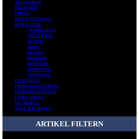
ALLGEMEIN
FEATURED
FOTOS
HEUTE GELERNT
KURZFILME
*ANIMATION
*REALFILM
ACTION
DOKU
DRAMA
HORROR
KOMÖDIE
ROMANTIK
SPANNUNG
LESESTOFF
LIEBLINGSGETRÖTE
LIEBLINGSTWEETS
LINKS+DINGS
SIE HÖREN
WILL ICH HABEN
ARTIKEL FILTERN