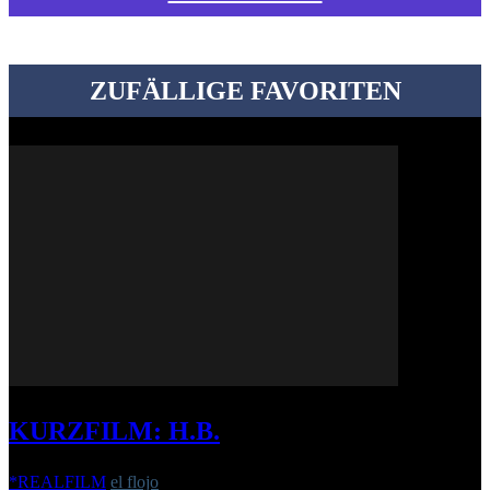
ZUFÄLLIGE FAVORITEN
KURZFILM: H.B.
*REALFILM
el flojo
-
11. Dezember 2017