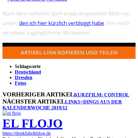
Nach dem vielleicht doch etwas kryptischen Blick von
unten,
den ich hier kürzlich verbloggt habe
, hier noch
ein etwas zugänglicherer Blickwinkel.
ARTIKEL-LINK KOPIEREN UND TEILEN
Schlagworte
Deutschland
Dresden
Fotos
VORHERIGER ARTIKEL
KURZFILM: CONTROL
NÄCHSTER ARTIKEL
LINKS+DINGS AUS DER
KALENDERWOCHE 2019/12
EL FLOJO
https://denkfabrikblog.de