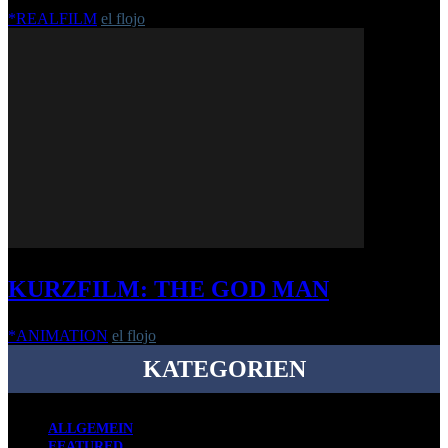
*REALFILM
el flojo
-
20. November 2019
KURZFILM: THE GOD MAN
*ANIMATION
el flojo
-
2. April 2026
KATEGORIEN
ALLGEMEIN
FEATURED