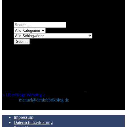
Einfach eine Kategorie markieren, ein passendes Schlagwort
auswählen und suchen lassen.
ÜBER DENKFABRIKBLOG
Ursprünglich vor über 25 Jahren mal dazu gedacht, den ganzen im
Netz gefundenen Kram, den ich meinen Freunden immer per Mail
geschickt habe, an einem Ort zu bündeln, ist das hier mit der Zeit zu
einem Blog geworden, das man auf dem Schirm haben sollte, wenn
man Kurzfilme mag und auch drumherum nichts gegen Fotos,
LinkTipps und gelegentlichen Kokolores hat.
_
<
UberBlogr Webring
>
Kontakt:
manuel@denkfabrikblog.de
AUCH HIER ZU FINDEN
Impressum
Datenschutzerklärung