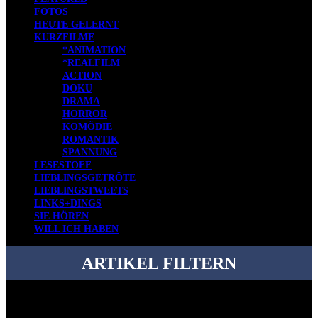
FOTOS
HEUTE GELERNT
KURZFILME
*ANIMATION
*REALFILM
ACTION
DOKU
DRAMA
HORROR
KOMÖDIE
ROMANTIK
SPANNUNG
LESESTOFF
LIEBLINGSGETRÖTE
LIEBLINGSTWEETS
LINKS+DINGS
SIE HÖREN
WILL ICH HABEN
ARTIKEL FILTERN
Bei über 5200 Artikeln im Blog muss man manchmal ein bisschen
systematischer suchen.