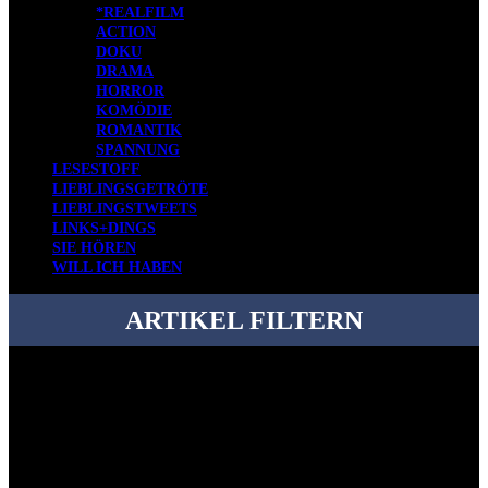
*REALFILM
ACTION
DOKU
DRAMA
HORROR
KOMÖDIE
ROMANTIK
SPANNUNG
LESESTOFF
LIEBLINGSGETRÖTE
LIEBLINGSTWEETS
LINKS+DINGS
SIE HÖREN
WILL ICH HABEN
ARTIKEL FILTERN
Bei über 5200 Artikeln im Blog muss man manchmal ein bisschen
systematischer suchen.
Einfach eine Kategorie markieren, ein passendes Schlagwort
auswählen und suchen lassen.