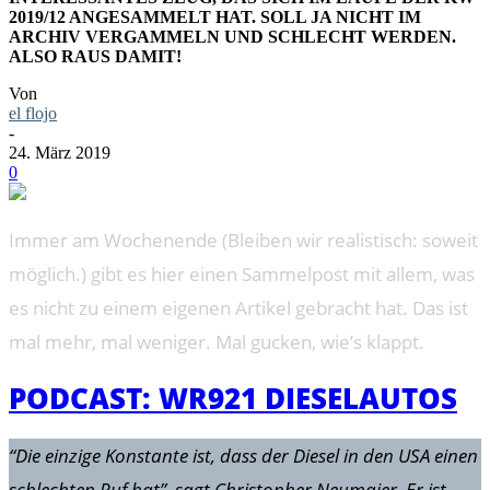
2019/12 ANGESAMMELT HAT. SOLL JA NICHT IM
ARCHIV VERGAMMELN UND SCHLECHT WERDEN.
ALSO RAUS DAMIT!
Von
el flojo
-
24. März 2019
0
Immer am Wochenende (Bleiben wir realistisch: soweit
möglich.) gibt es hier einen Sammelpost mit allem, was
es nicht zu einem eigenen Artikel gebracht hat. Das ist
mal mehr, mal weniger. Mal gucken, wie’s klappt.
PODCAST: WR921 DIESELAUTOS
“Die einzige Konstante ist, dass der Diesel in den USA einen
schlechten Ruf hat”, sagt Christopher Neumaier. Er ist