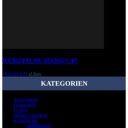
KURZFILM: HANG UP!
*REALFILM
el flojo
-
20. Januar 2020
KATEGORIEN
ALLGEMEIN
FEATURED
FOTOS
HEUTE GELERNT
KURZFILME
*ANIMATION