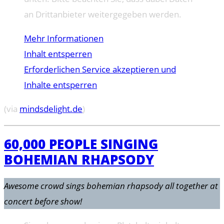
an Drittanbieter weitergegeben werden.
Mehr Informationen
Inhalt entsperren
Erforderlichen Service akzeptieren und
Inhalte entsperren
(via
mindsdelight.de
)
60,000 PEOPLE SINGING
BOHEMIAN RHAPSODY
Awesome crowd sings bohemian rhapsody all together at
concert before show!