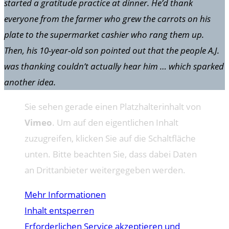
started a gratitude practice at dinner. He’d thank
everyone from the farmer who grew the carrots on his
plate to the supermarket cashier who rang them up.
Then, his 10-year-old son pointed out that the people A.J.
was thanking couldn’t actually hear him … which sparked
another idea.
Sie sehen gerade einen Platzhalterinhalt von
Vimeo
. Um auf den eigentlichen Inhalt
zuzugreifen, klicken Sie auf die Schaltfläche
unten. Bitte beachten Sie, dass dabei Daten
an Drittanbieter weitergegeben werden.
Mehr Informationen
Inhalt entsperren
Erforderlichen Service akzeptieren und