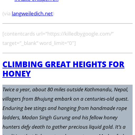
(via
langweiledich.net
)
[contentcards url=“https://killedbygoogle.com/“
target=“_blank“ word_limit=“0″]
CLIMBING GREAT HEIGHTS FOR
HONEY
Twice a year, about 80 miles outside Kathmandu, Nepal,
villagers from Bhujung embark on a centuries-old quest.
Enduring bee stings and hanging from handmade rope
ladders, Madan Singh Gurung and his fellow honey
hunters defy death to gather precious liquid gold. It’s a