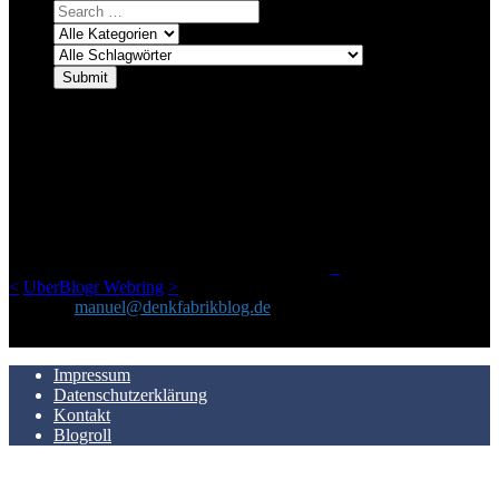
ÜBER DENKFABRIKBLOG
Ursprünglich vor über 25 Jahren mal dazu gedacht, den ganzen im
Netz gefundenen Kram, den ich meinen Freunden immer per Mail
geschickt habe, an einem Ort zu bündeln, ist das hier mit der Zeit zu
einem Blog geworden, das man auf dem Schirm haben sollte, wenn
man Kurzfilme mag und auch drumherum nichts gegen Fotos,
LinkTipps und gelegentlichen Kokolores hat.
_
<
UberBlogr Webring
>
Kontakt:
manuel@denkfabrikblog.de
AUCH HIER ZU FINDEN
Impressum
Datenschutzerklärung
Kontakt
Blogroll