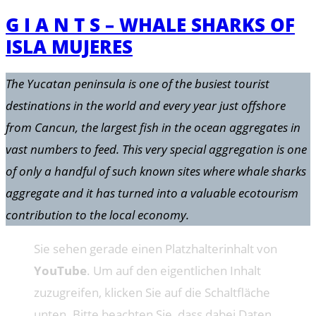
G I A N T S – WHALE SHARKS OF
ISLA MUJERES
The Yucatan peninsula is one of the busiest tourist
destinations in the world and every year just offshore
from Cancun, the largest fish in the ocean aggregates in
vast numbers to feed. This very special aggregation is one
of only a handful of such known sites where whale sharks
aggregate and it has turned into a valuable ecotourism
contribution to the local economy.
Sie sehen gerade einen Platzhalterinhalt von
YouTube
. Um auf den eigentlichen Inhalt
zuzugreifen, klicken Sie auf die Schaltfläche
unten. Bitte beachten Sie, dass dabei Daten