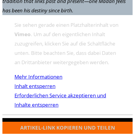
tradition that links past and present—one Madan feels
has been his destiny since birth.
Sie sehen gerade einen Platzhalterinhalt von
Vimeo
. Um auf den eigentlichen Inhalt
zuzugreifen, klicken Sie auf die Schaltfläche
unten. Bitte beachten Sie, dass dabei Daten
an Drittanbieter weitergegeben werden.
Mehr Informationen
Inhalt entsperren
Erforderlichen Service akzeptieren und
Inhalte entsperren
ARTIKEL-LINK KOPIEREN UND TEILEN