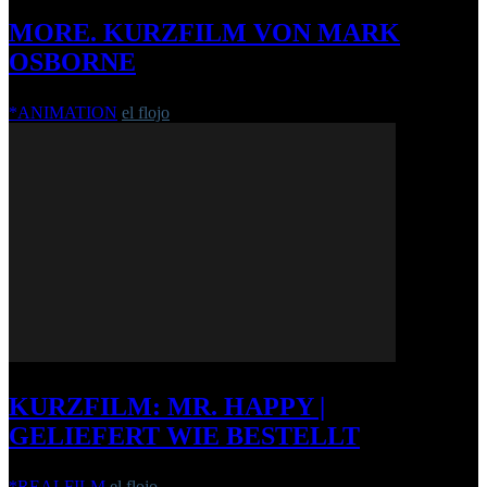
MORE. KURZFILM VON MARK
OSBORNE
*ANIMATION
el flojo
-
22. August 2007
KURZFILM: MR. HAPPY |
GELIEFERT WIE BESTELLT
*REALFILM
el flojo
-
31. März 2015