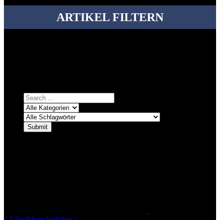
ARTIKEL FILTERN
Bei über 5200 Artikeln im Blog muss man manchmal ein bisschen
systematischer suchen.
Einfach eine Kategorie markieren, ein passendes Schlagwort
auswählen und suchen lassen.
ÜBER DENKFABRIKBLOG
Ursprünglich vor über 25 Jahren mal dazu gedacht, den ganzen im
Netz gefundenen Kram, den ich meinen Freunden immer per Mail
geschickt habe, an einem Ort zu bündeln, ist das hier mit der Zeit zu
einem Blog geworden, das man auf dem Schirm haben sollte, wenn
man Kurzfilme mag und auch drumherum nichts gegen Fotos,
LinkTipps und gelegentlichen Kokolores hat.
_
<
UberBlogr Webring
>