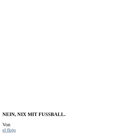
FOTO:
TROJANIS
PFERD IN
MÜNCHEN
NEIN, NIX MIT FUSSBALL.
Von
el flojo
-