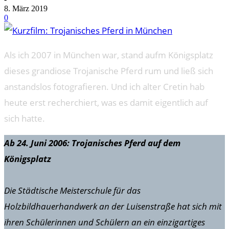
8. März 2019
0
Als ich 2007 in München war, stand aufm Königsplatz
dieses grandiose Trojanische Pferd rum und ließ sich
anstandslos fotografieren. Und ich alter Cretin hab
heute erst recherchiert, was es damit eigentlich auf
sich hatte.
Ab 24. Juni 2006: Trojanisches Pferd auf dem
Königsplatz
Die Städtische Meisterschule für das
Holzbildhauerhandwerk an der Luisenstraße hat sich mit
ihren Schülerinnen und Schülern an ein einzigartiges