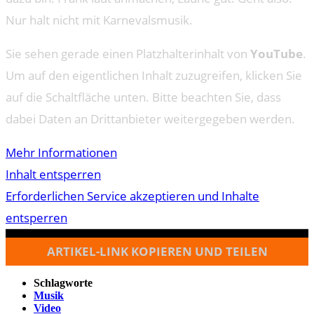
Nur halt nicht mit Karnevalsmusik.
Sie sehen gerade einen Platzhalterinhalt von
YouTube
.
Um auf den eigentlichen Inhalt zuzugreifen, klicken Sie
auf die Schaltfläche unten. Bitte beachten Sie, dass
dabei Daten an Drittanbieter weitergegeben werden.
Mehr Informationen
Inhalt entsperren
Erforderlichen Service akzeptieren und Inhalte
entsperren
ARTIKEL-LINK KOPIEREN UND TEILEN
Schlagworte
Musik
Video