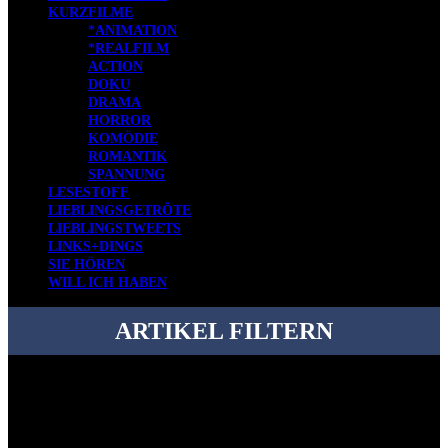
KURZFILME
*ANIMATION
*REALFILM
ACTION
DOKU
DRAMA
HORROR
KOMÖDIE
ROMANTIK
SPANNUNG
LESESTOFF
LIEBLINGSGETRÖTE
LIEBLINGSTWEETS
LINKS+DINGS
SIE HÖREN
WILL ICH HABEN
ARTIKEL FILTERN
Bei über 5200 Artikeln im Blog muss man manchmal ein bisschen
systematischer suchen.
Einfach eine Kategorie markieren, ein passendes Schlagwort