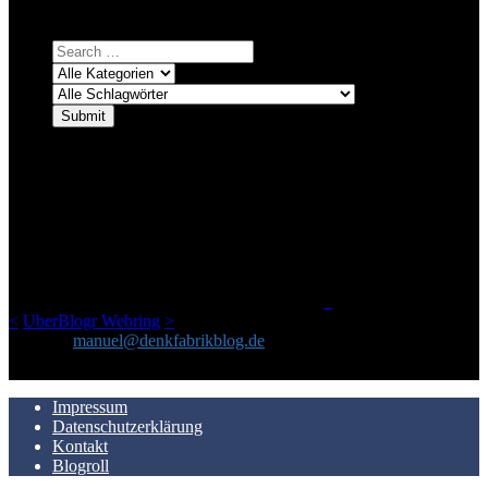
auswählen und suchen lassen.
ÜBER DENKFABRIKBLOG
Ursprünglich vor über 25 Jahren mal dazu gedacht, den ganzen im
Netz gefundenen Kram, den ich meinen Freunden immer per Mail
geschickt habe, an einem Ort zu bündeln, ist das hier mit der Zeit zu
einem Blog geworden, das man auf dem Schirm haben sollte, wenn
man Kurzfilme mag und auch drumherum nichts gegen Fotos,
LinkTipps und gelegentlichen Kokolores hat.
_
<
UberBlogr Webring
>
Kontakt:
manuel@denkfabrikblog.de
AUCH HIER ZU FINDEN
Impressum
Datenschutzerklärung
Kontakt
Blogroll