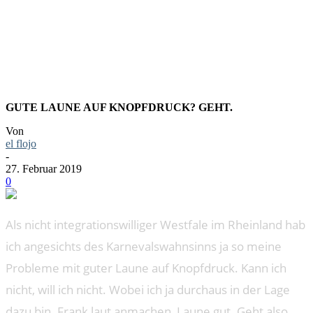
BETTER
GUTE LAUNE AUF KNOPFDRUCK? GEHT.
Von
el flojo
-
27. Februar 2019
0
Als nicht integrationswilliger Westfale im Rheinland hab
ich angesichts des Karnevalswahnsinns ja so meine
Probleme mit guter Laune auf Knopfdruck. Kann ich
nicht, will ich nicht. Wobei ich ja durchaus in der Lage
dazu bin. Frank laut anmachen, Laune gut. Geht also.