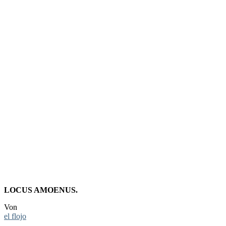
FOTO:
KITTY’S
ZUGESCHM
KLO
LOCUS AMOENUS.
Von
el flojo
-