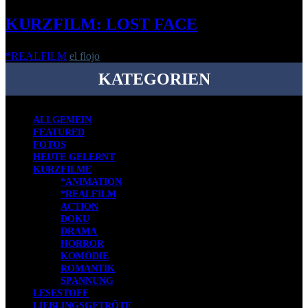
KURZFILM: LOST FACE
*REALFILM
el flojo
-
20. Oktober 2016
KATEGORIEN
ALLGEMEIN
FEATURED
FOTOS
HEUTE GELERNT
KURZFILME
*ANIMATION
*REALFILM
ACTION
DOKU
DRAMA
HORROR
KOMÖDIE
ROMANTIK
SPANNUNG
LESESTOFF
LIEBLINGSGETRÖTE