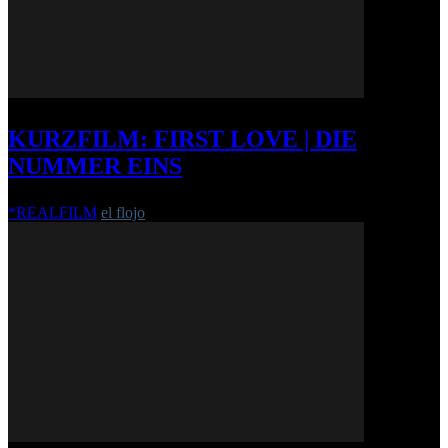
KURZFILM: FIRST LOVE | DIE
NUMMER EINS
*REALFILM
el flojo
-
26. Juli 2012