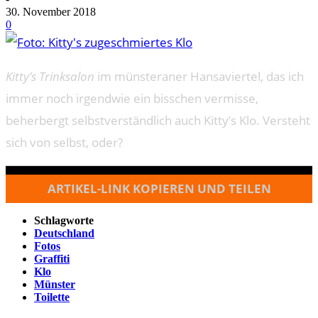
30. November 2018
0
Kitty’s Trinksalon
im münsteraner Hansaviertel, das ich
immer noch irgendwie ein bisschen vermisse,
beherbergt selbstverständlich auch Kitty’s Klo. Versteht
sich von selbst, oder?
ARTIKEL-LINK KOPIEREN UND TEILEN
Schlagworte
Deutschland
Fotos
Graffiti
Klo
Münster
Toilette