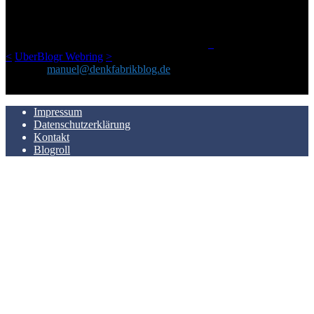
geschickt habe, an einem Ort zu bündeln, ist das hier mit der Zeit zu
einem Blog geworden, das man auf dem Schirm haben sollte, wenn
man Kurzfilme mag und auch drumherum nichts gegen Fotos,
LinkTipps und gelegentlichen Kokolores hat.
_
<
UberBlogr Webring
>
Kontakt:
manuel@denkfabrikblog.de
AUCH HIER ZU FINDEN
Impressum
Datenschutzerklärung
Kontakt
Blogroll