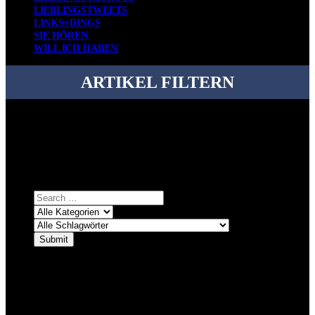
LIEBLINGSTWEETS
LINKS+DINGS
SIE HÖREN
WILL ICH HABEN
ARTIKEL FILTERN
Bei über 5200 Artikeln im Blog muss man manchmal ein bisschen
systematischer suchen.
Einfach eine Kategorie markieren, ein passendes Schlagwort
auswählen und suchen lassen.
ÜBER DENKFABRIKBLOG
Ursprünglich vor über 25 Jahren mal dazu gedacht, den ganzen im
Netz gefundenen Kram, den ich meinen Freunden immer per Mail