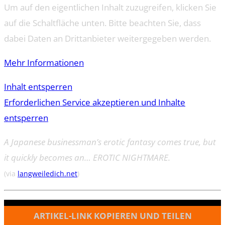
Um auf den eigentlichen Inhalt zuzugreifen, klicken Sie
auf die Schaltfläche unten. Bitte beachten Sie, dass
dabei Daten an Drittanbieter weitergegeben werden.
Mehr Informationen
Inhalt entsperren
Erforderlichen Service akzeptieren und Inhalte
entsperren
A Japanese businessman’s erotic fantasy comes true, but
it quickly becomes an… EROTIC NIGHTMARE.
(via
langweiledich.net
)
ARTIKEL-LINK KOPIEREN UND TEILEN