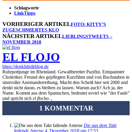
Schlagworte
LinkTipps
VORHERIGER ARTIKEL
FOTO: KITTY’S
ZUGESCHMIERTES KLO
NÄCHSTER ARTIKEL
LIEBLINGSTWEETS –
NOVEMBER 2018
EL FLOJO
https://denkfabrikblog.de
Ruhrpottjunge im Rheinland. Gewaltbereiter Pazifist. Entspannter
Choleriker. Freund des gepflegten Kurzfilms und von Buchstaben in
sinnvoller Aneinanderreihung. Macht den Scheiß hier seit 2000 und
denkt nicht daran, es bleiben zu lassen. Warum auch? Ach ja, der
Name. Kommt aus dem Spanischen, bedeutet soviel wie "der Faule"
und spricht sich
el flocho
.
.
1 KOMMENTAR
Die aus dem Takt
fallende Ameise
4. Dezember 2018 um 17:53