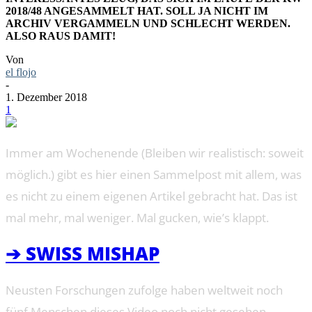
2018/48 ANGESAMMELT HAT. SOLL JA NICHT IM
ARCHIV VERGAMMELN UND SCHLECHT WERDEN.
ALSO RAUS DAMIT!
Von
el flojo
-
1. Dezember 2018
1
Immer am Wochenende (Bleiben wir realistisch: soweit
möglich.) gibt es hier einen Sammelpost mit allem, was
es nicht zu einem eigenen Artikel gebracht hat. Das ist
mal mehr, mal weniger. Mal gucken, wie’s klappt.
➔ SWISS MISHAP
Neusten Forschungen zufolge haben weltweit noch
fünf Menschen dieses Video noch nicht gesehen.