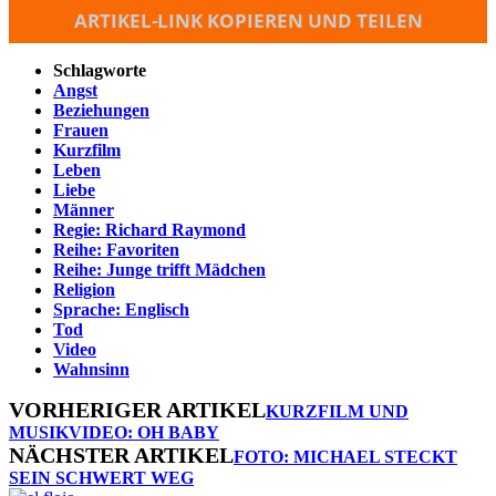
ARTIKEL-LINK KOPIEREN UND TEILEN
Schlagworte
Angst
Beziehungen
Frauen
Kurzfilm
Leben
Liebe
Männer
Regie: Richard Raymond
Reihe: Favoriten
Reihe: Junge trifft Mädchen
Religion
Sprache: Englisch
Tod
Video
Wahnsinn
VORHERIGER ARTIKEL
KURZFILM UND
MUSIKVIDEO: OH BABY
NÄCHSTER ARTIKEL
FOTO: MICHAEL STECKT
SEIN SCHWERT WEG