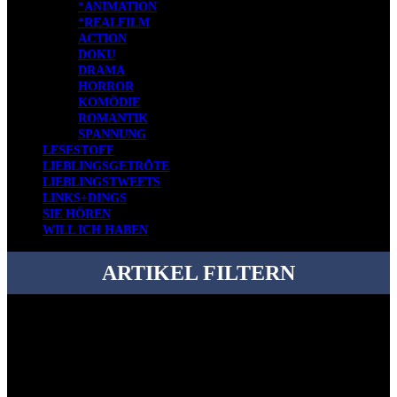
*ANIMATION
*REALFILM
ACTION
DOKU
DRAMA
HORROR
KOMÖDIE
ROMANTIK
SPANNUNG
LESESTOFF
LIEBLINGSGETRÖTE
LIEBLINGSTWEETS
LINKS+DINGS
SIE HÖREN
WILL ICH HABEN
ARTIKEL FILTERN
Bei über 5200 Artikeln im Blog muss man manchmal ein bisschen
systematischer suchen.
Einfach eine Kategorie markieren, ein passendes Schlagwort
auswählen und suchen lassen.