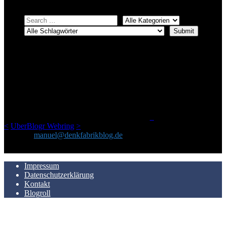
ÜBER DENKFABRIKBLOG
Ursprünglich vor über 25 Jahren mal dazu gedacht, den ganzen im
Netz gefundenen Kram, den ich meinen Freunden immer per Mail
geschickt habe, an einem Ort zu bündeln, ist das hier mit der Zeit zu
einem Blog geworden, das man auf dem Schirm haben sollte, wenn
man Kurzfilme mag und auch drumherum nichts gegen Fotos,
LinkTipps und gelegentlichen Kokolores hat.
_
<
UberBlogr Webring
>
Kontakt:
manuel@denkfabrikblog.de
AUCH HIER ZU FINDEN
Impressum
Datenschutzerklärung
Kontakt
Blogroll