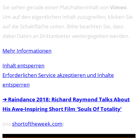
Sie sehen gerade einen Platzhalterinhalt von
Vimeo
.
Um auf den eigentlichen Inhalt zuzugreifen, klicken Sie
auf die Schaltfläche unten. Bitte beachten Sie, dass
dabei Daten an Drittanbieter weitergegeben werden.
Mehr Informationen
Inhalt entsperren
Erforderlichen Service akzeptieren und Inhalte
entsperren
➔ Raindance 2018: Richard Raymond Talks About
His Awe-Inspiring Short Film ‘Souls Of Totality’
(via
shortoftheweek.com
)