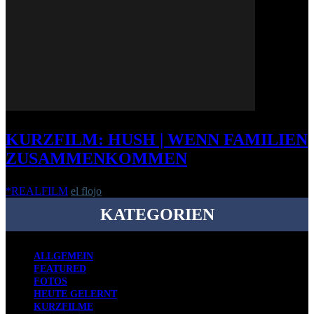
KURZFILM: HUSH | WENN FAMILIEN
ZUSAMMENKOMMEN
*REALFILM
el flojo
-
21. Dezember 2014
KATEGORIEN
ALLGEMEIN
FEATURED
FOTOS
HEUTE GELERNT
KURZFILME