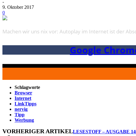
-
9. Oktober 2017
0
Machen wir uns nix vor: Autoplay im Internet ist der Ab
Google Chrome
Schlagworte
Browser
Internet
LinkTipps
nervig
Tipp
Werbung
VORHERIGER ARTIKEL
LESESTOFF – AUSGABE 14