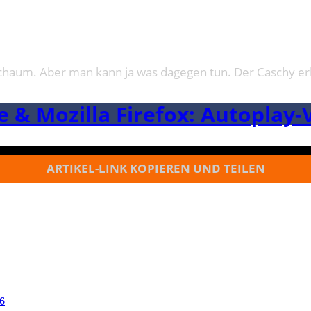
schaum. Aber man kann ja was dagegen tun. Der Caschy erkl
 & Mozilla Firefox: Autoplay-
ARTIKEL-LINK KOPIEREN UND TEILEN
6