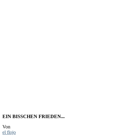
LINKTIP
& MOZILL
AUTOPLA
EIN BISSCHEN FRIEDEN...
Von
el flojo