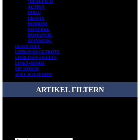
*REALFILM
ACTION
DOKU
DRAMA
HORROR
KOMÖDIE
ROMANTIK
SPANNUNG
LESESTOFF
LIEBLINGSGETRÖTE
LIEBLINGSTWEETS
LINKS+DINGS
SIE HÖREN
WILL ICH HABEN
ARTIKEL FILTERN
Bei über 5200 Artikeln im Blog muss man manchmal ein bisschen
systematischer suchen.
Einfach eine Kategorie markieren, ein passendes Schlagwort
auswählen und suchen lassen.