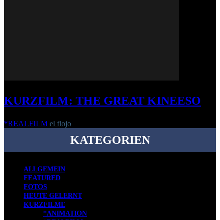
KURZFILM: THE GREAT KINEESO
*REALFILM
el flojo
-
6. Mai 2022
KATEGORIEN
ALLGEMEIN
FEATURED
FOTOS
HEUTE GELERNT
KURZFILME
*ANIMATION