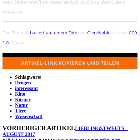
way, there aren’t as many drops, and you don’t see a
rainbow.
Das Titelbild
basiert auf einem Foto
von
Glen Noble
. Lizenz:
CC0
1.0
. Danke!
ARTIKEL-LINK KOPIEREN UND TEILEN
Schlagworte
Drogen
interessant
Kino
Körper
Natur
Tiere
Wissenschaft
VORHERIGER ARTIKEL
LIEBLINGSTWEETS –
AUGUST 2017