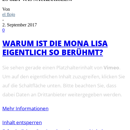
Von
el flojo
-
2. September 2017
0
WARUM IST DIE MONA LISA
EIGENTLICH SO BERÜHMT?
Sie sehen gerade einen Platzhalterinhalt von
Vimeo
.
Um auf den eigentlichen Inhalt zuzugreifen, klicken Sie
auf die Schaltfläche unten. Bitte beachten Sie, dass
dabei Daten an Drittanbieter weitergegeben werden.
Mehr Informationen
Inhalt entsperren