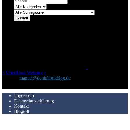
ÜBER DENKFABRIKBLOG
Ursprünglich vor über 25 Jahren mal dazu gedacht, den ganzen im
Netz gefundenen Kram, den ich meinen Freunden immer per Mail
geschickt habe, an einem Ort zu bündeln, ist das hier mit der Zeit zu
einem Blog geworden, das man auf dem Schirm haben sollte, wenn
man Kurzfilme mag und auch drumherum nichts gegen Fotos,
LinkTipps und gelegentlichen Kokolores hat.
_
<
UberBlogr Webring
>
Kontakt:
manuel@denkfabrikblog.de
AUCH HIER ZU FINDEN
Impressum
Datenschutzerklärung
Kontakt
Blogroll