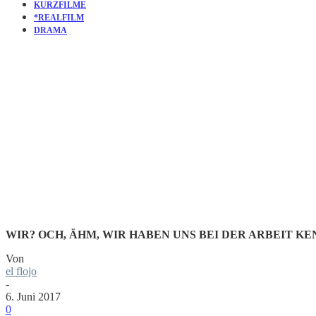
KURZFILME
*REALFILM
DRAMA
KURZFILM
MISE EN S
WIR? OCH, ÄHM, WIR HABEN UNS BEI DER ARBEIT K
Von
el flojo
-
6. Juni 2017
0