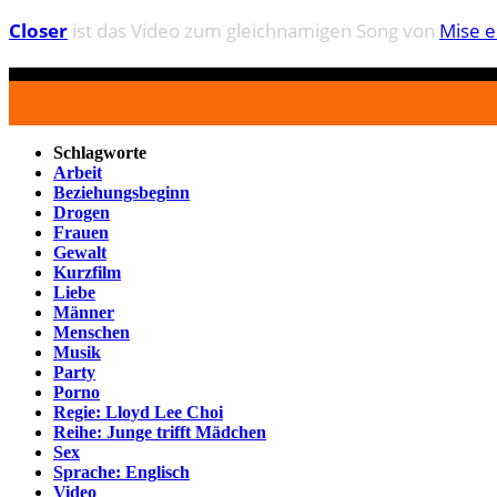
Closer
ist das Video zum gleichnamigen Song von
Mise e
Schlagworte
Arbeit
Beziehungsbeginn
Drogen
Frauen
Gewalt
Kurzfilm
Liebe
Männer
Menschen
Musik
Party
Porno
Regie: Lloyd Lee Choi
Reihe: Junge trifft Mädchen
Sex
Sprache: Englisch
Video